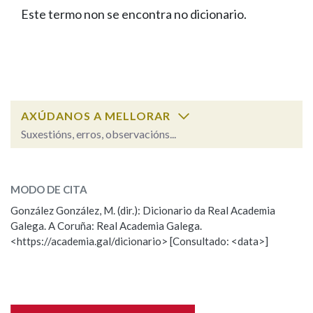
IDENTIDADE CORPORATIVA
Facebook
Twitter
Youtube
Instagram
Bluesky
Este termo non se encontra no dicionario.
BUSCAR NOS LEMAS
FIGURAS HOMENAXEADAS
MARCIAL DEL ADALID
HISTORIA
Comeza por
CASA-MUSEO EMILIA PARDO
BAZÁN
60 ANOS DLG
PRIMAVERA DAS LETRAS
Remata por
PORTAL DAS PALABRAS
AXÚDANOS A MELLORAR
Suxestións, erros, observacións...
Contén
ESCOLLE UNHA OPCIÓN:
MODO DE CITA
Observación
Falta unha voz
González González, M. (dir.): Dicionario da Real Academia
BUSCAR NO CONTIDO
Galega. A Coruña: Real Academia Galega.
Nome
<https://academia.gal/dicionario> [Consultado: <data>]
Nas definicións
Apelidos
Nos exemplos