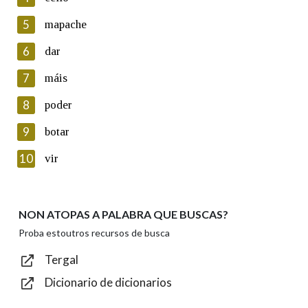
5
Lin e acepto as condicións da política de
mapache
privacidade
6
dar
Introduce o código que aparece na imaxe:
7
máis
8
poder
9
botar
Texto de verificación
10
vir
NON ATOPAS A PALABRA QUE BUSCAS?
Enviar
Proba estoutros recursos de busca
Tergal
Dicionario de dicionarios