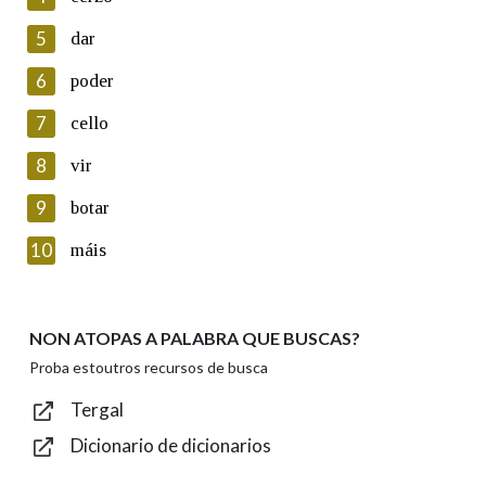
5
Lin e acepto as condicións da política de
dar
privacidade
6
poder
Introduce o código que aparece na imaxe:
7
cello
8
vir
9
botar
Texto de verificación
10
máis
NON ATOPAS A PALABRA QUE BUSCAS?
Enviar
Proba estoutros recursos de busca
Tergal
Dicionario de dicionarios