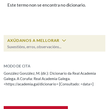
IDENTIDADE CORPORATIVA
Facebook
Twitter
Youtube
Instagram
Bluesky
Este termo non se encontra no dicionario.
BUSCAR NOS LEMAS
FIGURAS HOMENAXEADAS
MARCIAL DEL ADALID
HISTORIA
Comeza por
CASA-MUSEO EMILIA PARDO
BAZÁN
60 ANOS DLG
PRIMAVERA DAS LETRAS
Remata por
PORTAL DAS PALABRAS
AXÚDANOS A MELLORAR
Suxestións, erros, observacións...
Contén
ESCOLLE UNHA OPCIÓN:
MODO DE CITA
Observación
Falta unha voz
González González, M. (dir.): Dicionario da Real Academia
BUSCAR NO CONTIDO
Galega. A Coruña: Real Academia Galega.
Nome
<https://academia.gal/dicionario> [Consultado: <data>]
Nas definicións
Apelidos
Nos exemplos