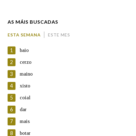
Enderezo electrónico
AS MÁIS BUSCADAS
Comentario
ESTA SEMANA
ESTE MES
1
baio
2
cerzo
3
maino
En cumprimento da normativa vixente en materia de
Protección de Datos de Carácter Persoal, a Real Academia
4
xisto
Galega informa a aqueles usuarios que faciliten o seu correo
electrónico, así como calquera outra información de carácter
5
coial
persoal, que estes datos serán obxecto de tratamento
automatizado de carácter confidencial e incorporados aos seus
6
dar
ficheiros informáticos. Así mesmo, os usuarios poderán exercer o
seu dereito de acceso, rectificación, oposición e cancelación dos
7
mais
seus datos poñéndose en contacto connosco.
8
botar
Lin e acepto as condicións da política de