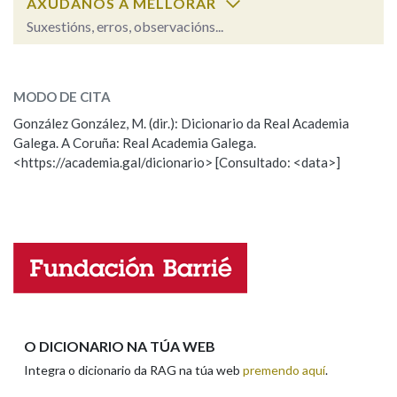
AXÚDANOS A MELLORAR
Suxestións, erros, observacións...
Na fraseoloxía
tosquiar
SOBRE A PALABRA:
MODO DE CITA
ESCOLLE UNHA OPCIÓN:
González González, M. (dir.): Dicionario da Real Academia
OUTRAS OPCIÓNS DE BUSCA
Galega. A Coruña: Real Academia Galega.
Observación
Hai un erro na palabra
<https://academia.gal/dicionario> [Consultado: <data>]
Marcas gramaticais
Propoño mellorar a definición
Actualización
Falta unha voz
Pertence a
Nome
LIMPAR
BUSCA
Apelidos
O DICIONARIO NA TÚA WEB
Integra o dicionario da RAG na túa web
premendo aquí
.