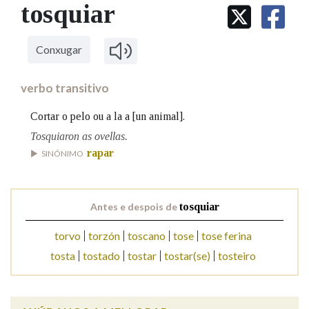
IDENTIDADE CORPORATIVA
tosquiar
Facebook
Twitter
Youtube
Instagram
Bluesky
BUSCAR NOS LEMAS
FIGURAS HOMENAXEADAS
MARCIAL DEL ADALID
HISTORIA
Comeza por
CASA-MUSEO EMILIA PARDO
Conxugar
BAZÁN
60 ANOS DLG
PRIMAVERA DAS LETRAS
verbo transitivo
Remata por
PORTAL DAS PALABRAS
Cortar o pelo ou a la a [un animal].
Tosquiaron as ovellas.
Contén
rapar
SINÓNIMO
Antes e despois de
tosquiar
BUSCAR NO CONTIDO
torvo
torzón
toscano
tose
tose ferina
Nas definicións
tosta
tostado
tostar
tostar(se)
tosteiro
Nos exemplos