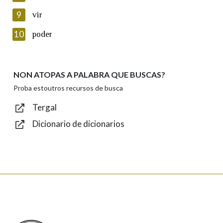
privacidade
9
vir
Introduce o código que aparece na imaxe:
10
poder
NON ATOPAS A PALABRA QUE BUSCAS?
Texto de verificación
Proba estoutros recursos de busca
Tergal
Dicionario de dicionarios
Enviar
Real Academia Galega