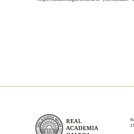
Nome
Apelido
Marcas gramaticais
Enderezo electrónico
Comentario
En cumprimento da normativa vixente en materia de P
aqueles usuarios que faciliten o seu correo electrónico
serán obxecto de tratamento automatizado de carácter 
Real Academia Galega
usuarios poderán exercer o seu dereito de acceso, rect
R
connosco.
1
Lin e acepto as condicións da política de 