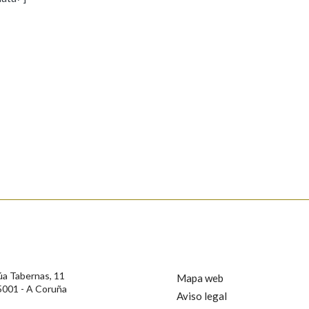
s
Pertence a
AXUDA NA BUSCA
LIMPAR
BUSCA
rotección de Datos de Carácter Persoal, a Real Academia Galega informa a
, así como calquera outra información de carácter persoal, que estes datos
confidencial e incorporados aos seus ficheiros informáticos. Así mesmo, os
ificación, oposición e cancelación dos seus datos poñéndose en contacto
úa Tabernas, 11
Mapa web
5001 - A Coruña
Aviso legal
privacidade