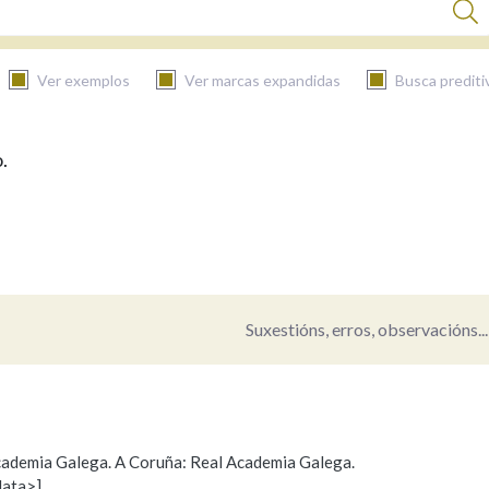
Ver exemplos
Ver marcas expandidas
Busca prediti
.
BUSCAR NO CONTIDO
Nas definicións
Nos exemplos
Suxestións, erros, observacións...
Na fraseoloxía
 Academia Galega. A Coruña: Real Academia Galega.
data>]