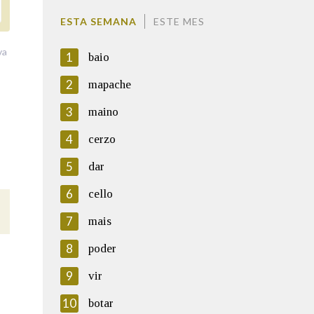
ESTA SEMANA
ESTE MES
va
1
baio
2
mapache
3
maino
4
cerzo
5
dar
6
cello
7
mais
8
poder
9
vir
10
botar