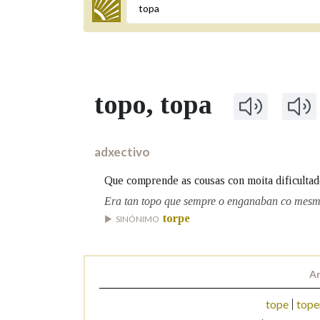
Termo a buscar
topo
, topa
BUSCAR NOS LEMAS
Comeza por
adxectivo
Que comprende as cousas con moita dificultade
Remata por
Era tan topo que sempre o enganaban co mes
torpe
SINÓNIMO
Contén
An
tope
tope
OUTRAS OPCIÓNS DE BUSCA