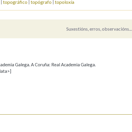
topográfico
topógrafo
topoloxía
Pertence a
Suxestións, erros, observacións...
AXUDA NA BUSCA
LIMPAR
BUSCA
 Academia Galega. A Coruña: Real Academia Galega.
data>]
Propoño mellorar a definición
Actualización
s