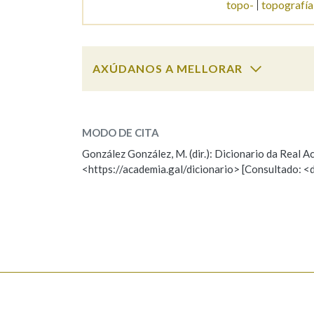
topo-
topografía
Marcas gramaticais
AXÚDANOS A MELLORAR
topo
SOBRE A PALABRA:
MODO DE CITA
ESCOLLE UNHA OPCIÓN:
González González, M. (dir.): Dicionario da Real
<https://academia.gal/dicionario> [Consultado: <
Observación
Hai un erro na palabra
Falta unha voz
Nome
Apelido
Enderezo electrónico