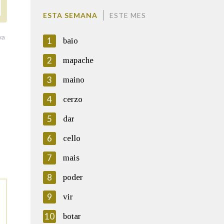
ESTA SEMANA
ESTE MES
va
1
baio
2
mapache
3
maino
4
cerzo
5
dar
6
cello
7
mais
8
poder
9
vir
10
botar