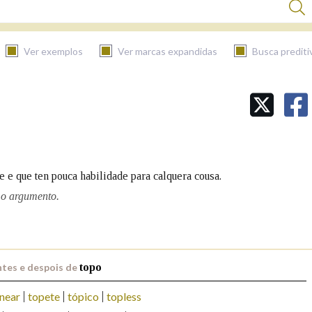
Ver exemplos
Ver marcas expandidas
Busca prediti
BUSCAR NO CONTIDO
Nas definicións
 e que ten pouca habilidade para calquera cousa.
Nos exemplos
mo argumento.
Na fraseoloxía
tes e despois de
topo
near
topete
tópico
topless