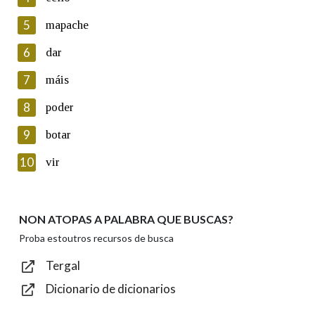
5
Lin e acepto as condicións da política de
mapache
privacidade
6
dar
Introduce o código que aparece na imaxe:
7
máis
8
poder
9
botar
Texto de verificación
10
vir
NON ATOPAS A PALABRA QUE BUSCAS?
Enviar
Proba estoutros recursos de busca
Tergal
Dicionario de dicionarios