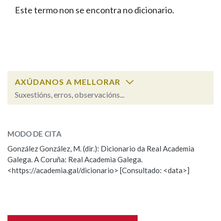
IDENTIDADE CORPORATIVA
Facebook
Twitter
Youtube
Instagram
Bluesky
Este termo non se encontra no dicionario.
BUSCAR NOS LEMAS
FIGURAS HOMENAXEADAS
MARCIAL DEL ADALID
HISTORIA
Comeza por
CASA-MUSEO EMILIA PARDO
BAZÁN
60 ANOS DLG
PRIMAVERA DAS LETRAS
Remata por
PORTAL DAS PALABRAS
AXÚDANOS A MELLORAR
Suxestións, erros, observacións...
Contén
ESCOLLE UNHA OPCIÓN:
MODO DE CITA
Observación
Falta unha voz
González González, M. (dir.): Dicionario da Real Academia
BUSCAR NO CONTIDO
Galega. A Coruña: Real Academia Galega.
Nome
<https://academia.gal/dicionario> [Consultado: <data>]
Nas definicións
Apelidos
Nos exemplos