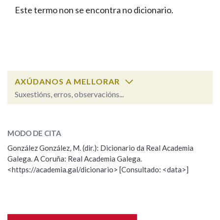
IDENTIDADE CORPORATIVA
Facebook
Twitter
Youtube
Instagram
Bluesky
Este termo non se encontra no dicionario.
BUSCAR NOS LEMAS
FIGURAS HOMENAXEADAS
MARCIAL DEL ADALID
HISTORIA
Comeza por
CASA-MUSEO EMILIA PARDO
BAZÁN
60 ANOS DLG
PRIMAVERA DAS LETRAS
Remata por
PORTAL DAS PALABRAS
AXÚDANOS A MELLORAR
Suxestións, erros, observacións...
Contén
ESCOLLE UNHA OPCIÓN:
MODO DE CITA
Observación
Falta unha voz
González González, M. (dir.): Dicionario da Real Academia
BUSCAR NO CONTIDO
Galega. A Coruña: Real Academia Galega.
Nome
<https://academia.gal/dicionario> [Consultado: <data>]
Nas definicións
Apelidos
Nos exemplos