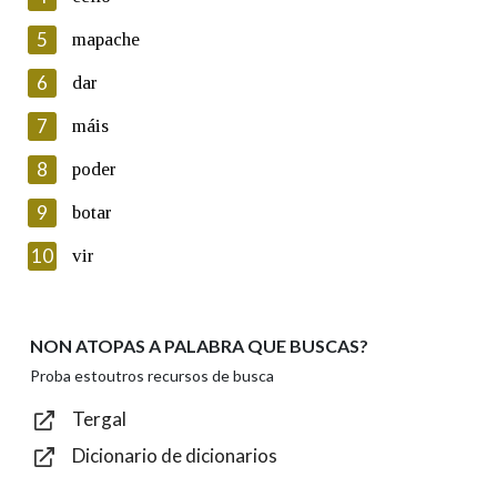
5
Lin e acepto as condicións da política de
mapache
privacidade
6
dar
Introduce o código que aparece na imaxe:
7
máis
8
poder
9
botar
Texto de verificación
10
vir
NON ATOPAS A PALABRA QUE BUSCAS?
Enviar
Proba estoutros recursos de busca
Tergal
Dicionario de dicionarios