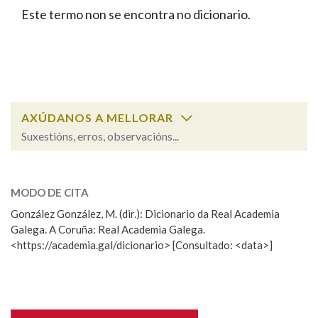
IDENTIDADE CORPORATIVA
Facebook
Twitter
Youtube
Instagram
Bluesky
Este termo non se encontra no dicionario.
BUSCAR NOS LEMAS
FIGURAS HOMENAXEADAS
MARCIAL DEL ADALID
HISTORIA
Comeza por
CASA-MUSEO EMILIA PARDO
BAZÁN
60 ANOS DLG
PRIMAVERA DAS LETRAS
Remata por
PORTAL DAS PALABRAS
AXÚDANOS A MELLORAR
Suxestións, erros, observacións...
Contén
ESCOLLE UNHA OPCIÓN:
MODO DE CITA
Observación
Falta unha voz
González González, M. (dir.): Dicionario da Real Academia
BUSCAR NO CONTIDO
Galega. A Coruña: Real Academia Galega.
Nome
<https://academia.gal/dicionario> [Consultado: <data>]
Nas definicións
Apelidos
Nos exemplos