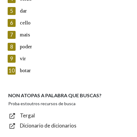
5
Lin e acepto as condicións da política de
dar
privacidade
6
cello
Introduce o código que aparece na imaxe:
7
mais
8
poder
9
vir
Texto de verificación
10
botar
NON ATOPAS A PALABRA QUE BUSCAS?
Enviar
Proba estoutros recursos de busca
Tergal
Dicionario de dicionarios