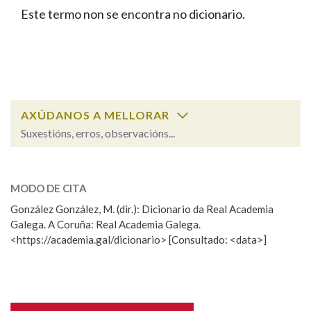
IDENTIDADE CORPORATIVA
Facebook
Twitter
Youtube
Instagram
Bluesky
Este termo non se encontra no dicionario.
BUSCAR NOS LEMAS
FIGURAS HOMENAXEADAS
MARCIAL DEL ADALID
HISTORIA
Comeza por
CASA-MUSEO EMILIA PARDO
BAZÁN
60 ANOS DLG
PRIMAVERA DAS LETRAS
Remata por
PORTAL DAS PALABRAS
AXÚDANOS A MELLORAR
Suxestións, erros, observacións...
Contén
ESCOLLE UNHA OPCIÓN:
MODO DE CITA
Observación
Falta unha voz
González González, M. (dir.): Dicionario da Real Academia
BUSCAR NO CONTIDO
Galega. A Coruña: Real Academia Galega.
Nome
<https://academia.gal/dicionario> [Consultado: <data>]
Nas definicións
Apelidos
Nos exemplos