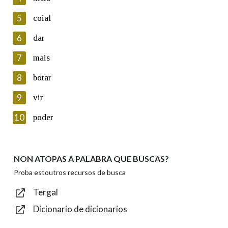
5
Lin e acepto as condicións da política de
coial
privacidade
6
dar
Introduce o código que aparece na imaxe:
7
mais
8
botar
9
vir
Texto de verificación
10
poder
NON ATOPAS A PALABRA QUE BUSCAS?
Enviar
Proba estoutros recursos de busca
Tergal
Dicionario de dicionarios