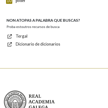
10
poder
NON ATOPAS A PALABRA QUE BUSCAS?
Texto de verificación
Proba estoutros recursos de busca
Tergal
Dicionario de dicionarios
Enviar
Real Academia Galega