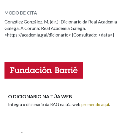
tenista
SOBRE A PALABRA:
MODO DE CITA
ESCOLLE UNHA OPCIÓN:
Na fraseoloxía
González González, M. (dir.): Dicionario da Real Academia
Galega. A Coruña: Real Academia Galega.
Observación
Hai un erro na palabra
<https://academia.gal/dicionario> [Consultado: <data>]
Propoño mellorar a definición
Actualización
OUTRAS OPCIÓNS DE BUSCA
Falta unha voz
Marcas gramaticais
Nome
Pertence a
Apelidos
O DICIONARIO NA TÚA WEB
LIMPAR
BUSCA
Integra o dicionario da RAG na túa web
premendo aquí
.
Enderezo electrónico