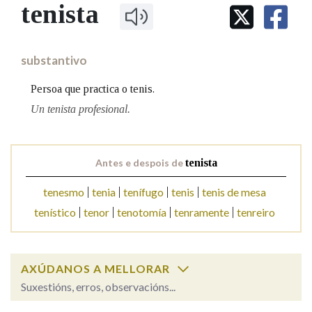
IDENTIDADE CORPORATIVA
tenista
Facebook
Twitter
Youtube
Instagram
Bluesky
BUSCAR NOS LEMAS
FIGURAS HOMENAXEADAS
MARCIAL DEL ADALID
HISTORIA
Comeza por
CASA-MUSEO EMILIA PARDO
substantivo
BAZÁN
60 ANOS DLG
PRIMAVERA DAS LETRAS
Persoa que practica o tenis.
Remata por
PORTAL DAS PALABRAS
Un tenista profesional.
Contén
Antes e despois de
tenista
tenesmo
tenia
tenífugo
tenis
tenis de mesa
tenístico
tenor
tenotomía
tenramente
tenreiro
BUSCAR NO CONTIDO
Nas definicións
AXÚDANOS A MELLORAR
Suxestións, erros, observacións...
Nos exemplos