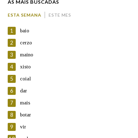
AS MÁIS BUSCADAS
Comentario
ESTA SEMANA
ESTE MES
1
baio
2
cerzo
3
maino
En cumprimento da normativa vixente en materia de
Protección de Datos de Carácter Persoal, a Real Academia
4
xisto
Galega informa a aqueles usuarios que faciliten o seu correo
electrónico, así como calquera outra información de carácter
5
coial
persoal, que estes datos serán obxecto de tratamento
automatizado de carácter confidencial e incorporados aos seus
6
dar
ficheiros informáticos. Así mesmo, os usuarios poderán exercer o
seu dereito de acceso, rectificación, oposición e cancelación dos
7
mais
seus datos poñéndose en contacto connosco.
8
botar
Lin e acepto as condicións da política de
privacidade
9
vir
Introduce o código que aparece na imaxe: