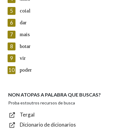
5
Lin e acepto as condicións da política de
coial
privacidade
6
dar
Introduce o código que aparece na imaxe:
7
mais
8
botar
9
vir
Texto de verificación
10
poder
NON ATOPAS A PALABRA QUE BUSCAS?
Enviar
Proba estoutros recursos de busca
Tergal
Dicionario de dicionarios