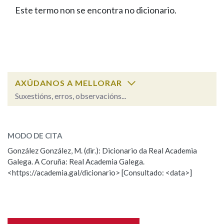
IDENTIDADE CORPORATIVA
Facebook
Twitter
Youtube
Instagram
Bluesky
Este termo non se encontra no dicionario.
BUSCAR NOS LEMAS
FIGURAS HOMENAXEADAS
MARCIAL DEL ADALID
HISTORIA
Comeza por
CASA-MUSEO EMILIA PARDO
BAZÁN
60 ANOS DLG
PRIMAVERA DAS LETRAS
Remata por
PORTAL DAS PALABRAS
AXÚDANOS A MELLORAR
Suxestións, erros, observacións...
Contén
ESCOLLE UNHA OPCIÓN:
MODO DE CITA
Observación
Falta unha voz
González González, M. (dir.): Dicionario da Real Academia
BUSCAR NO CONTIDO
Galega. A Coruña: Real Academia Galega.
Nome
<https://academia.gal/dicionario> [Consultado: <data>]
Nas definicións
Apelidos
Nos exemplos