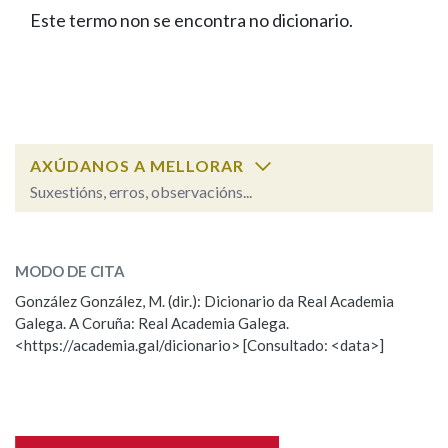
IDENTIDADE CORPORATIVA
Facebook
Twitter
Youtube
Instagram
Bluesky
Este termo non se encontra no dicionario.
BUSCAR NOS LEMAS
FIGURAS HOMENAXEADAS
MARCIAL DEL ADALID
HISTORIA
Comeza por
CASA-MUSEO EMILIA PARDO
BAZÁN
60 ANOS DLG
PRIMAVERA DAS LETRAS
Remata por
PORTAL DAS PALABRAS
AXÚDANOS A MELLORAR
Suxestións, erros, observacións...
Contén
ESCOLLE UNHA OPCIÓN:
MODO DE CITA
Observación
Falta unha voz
González González, M. (dir.): Dicionario da Real Academia
BUSCAR NO CONTIDO
Galega. A Coruña: Real Academia Galega.
Nome
<https://academia.gal/dicionario> [Consultado: <data>]
Nas definicións
Apelidos
Nos exemplos