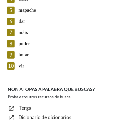
5
Lin e acepto as condicións da política de
mapache
privacidade
6
dar
Introduce o código que aparece na imaxe:
7
máis
8
poder
9
botar
Texto de verificación
10
vir
NON ATOPAS A PALABRA QUE BUSCAS?
Enviar
Proba estoutros recursos de busca
Tergal
Dicionario de dicionarios