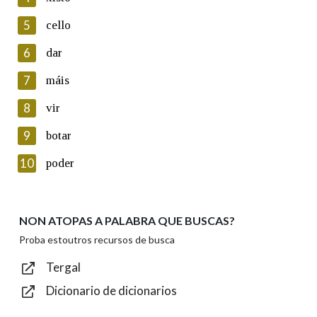
5
Lin e acepto as condicións da política de
cello
privacidade
6
dar
Introduce o código que aparece na imaxe:
7
máis
8
vir
9
botar
Texto de verificación
10
poder
NON ATOPAS A PALABRA QUE BUSCAS?
Enviar
Proba estoutros recursos de busca
Tergal
Dicionario de dicionarios