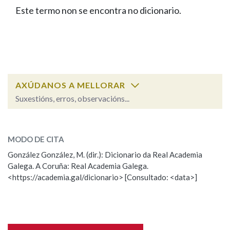
IDENTIDADE CORPORATIVA
Facebook
Twitter
Youtube
Instagram
Bluesky
Este termo non se encontra no dicionario.
BUSCAR NOS LEMAS
FIGURAS HOMENAXEADAS
MARCIAL DEL ADALID
HISTORIA
Comeza por
CASA-MUSEO EMILIA PARDO
BAZÁN
60 ANOS DLG
PRIMAVERA DAS LETRAS
Remata por
PORTAL DAS PALABRAS
AXÚDANOS A MELLORAR
Suxestións, erros, observacións...
Contén
ESCOLLE UNHA OPCIÓN:
MODO DE CITA
Observación
Falta unha voz
González González, M. (dir.): Dicionario da Real Academia
BUSCAR NO CONTIDO
Galega. A Coruña: Real Academia Galega.
Nome
<https://academia.gal/dicionario> [Consultado: <data>]
Nas definicións
Apelidos
Nos exemplos