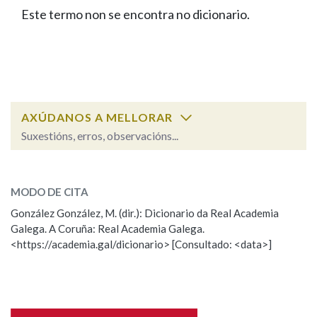
IDENTIDADE CORPORATIVA
Facebook
Twitter
Youtube
Instagram
Bluesky
Este termo non se encontra no dicionario.
BUSCAR NOS LEMAS
FIGURAS HOMENAXEADAS
MARCIAL DEL ADALID
HISTORIA
Comeza por
CASA-MUSEO EMILIA PARDO
BAZÁN
60 ANOS DLG
PRIMAVERA DAS LETRAS
Remata por
PORTAL DAS PALABRAS
AXÚDANOS A MELLORAR
Suxestións, erros, observacións...
Contén
ESCOLLE UNHA OPCIÓN:
MODO DE CITA
Observación
Falta unha voz
González González, M. (dir.): Dicionario da Real Academia
BUSCAR NO CONTIDO
Galega. A Coruña: Real Academia Galega.
Nome
<https://academia.gal/dicionario> [Consultado: <data>]
Nas definicións
Apelidos
Nos exemplos