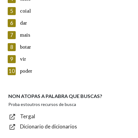
5
Lin e acepto as condicións da política de
coial
privacidade
6
dar
Introduce o código que aparece na imaxe:
7
mais
8
botar
9
vir
Texto de verificación
10
poder
NON ATOPAS A PALABRA QUE BUSCAS?
Enviar
Proba estoutros recursos de busca
Tergal
Dicionario de dicionarios