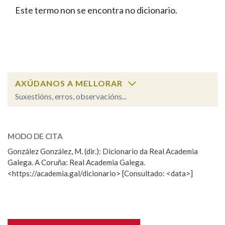
IDENTIDADE CORPORATIVA
Facebook
Twitter
Youtube
Instagram
Bluesky
Este termo non se encontra no dicionario.
BUSCAR NOS LEMAS
FIGURAS HOMENAXEADAS
MARCIAL DEL ADALID
HISTORIA
Comeza por
CASA-MUSEO EMILIA PARDO
BAZÁN
60 ANOS DLG
PRIMAVERA DAS LETRAS
Remata por
PORTAL DAS PALABRAS
AXÚDANOS A MELLORAR
Suxestións, erros, observacións...
Contén
ESCOLLE UNHA OPCIÓN:
MODO DE CITA
Observación
Falta unha voz
González González, M. (dir.): Dicionario da Real Academia
BUSCAR NO CONTIDO
Galega. A Coruña: Real Academia Galega.
Nome
<https://academia.gal/dicionario> [Consultado: <data>]
Nas definicións
Apelidos
Nos exemplos