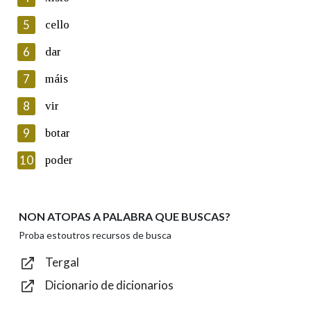
5
Lin e acepto as condicións da política de
cello
privacidade
6
dar
Introduce o código que aparece na imaxe:
7
máis
8
vir
9
botar
Texto de verificación
10
poder
NON ATOPAS A PALABRA QUE BUSCAS?
Enviar
Proba estoutros recursos de busca
Tergal
Dicionario de dicionarios