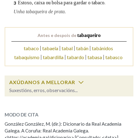
Estoxo, caixa ou bolsa para gardar o tabaco.
3
Unha tabaqueira de prata.
Na fraseoloxía
Antes e despois de
tabaqueiro
OUTRAS OPCIÓNS DE BUSCA
tabaco
tabaela
tabal
tabán
tabánidos
tabaquismo
tabardilla
tabardo
tabasa
tabasco
Marcas gramaticais
Pertence a
AXÚDANOS A MELLORAR
Suxestións, erros, observacións...
tabaqueiro
SOBRE A PALABRA:
LIMPAR
BUSCA
MODO DE CITA
ESCOLLE UNHA OPCIÓN:
González González, M. (dir.): Dicionario da Real Academia
Galega. A Coruña: Real Academia Galega.
Observación
Hai un erro na palabra
<https://academia.gal/dicionario> [Consultado: <data>]