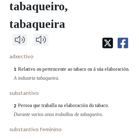
IDENTIDADE CORPORATIVA
tabaqueiro
,
Facebook
Twitter
Youtube
Instagram
Bluesky
BUSCAR NOS LEMAS
FIGURAS HOMENAXEADAS
MARCIAL DEL ADALID
HISTORIA
Comeza por
tabaqueira
CASA-MUSEO EMILIA PARDO
BAZÁN
60 ANOS DLG
PRIMAVERA DAS LETRAS
Remata por
PORTAL DAS PALABRAS
adxectivo
Contén
Relativo ou pertencente ao tabaco ou á súa elaboración.
1
A industria tabaqueira.
substantivo
BUSCAR NO CONTIDO
Persoa que traballa na elaboración do tabaco.
2
Nas definicións
Durante varios anos traballou de tabaqueira.
substantivo feminino
Nos exemplos