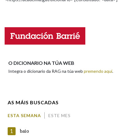
Propoño mellorar a definición
Actualización
Falta unha voz
Nome
Apelidos
O DICIONARIO NA TÚA WEB
Integra o dicionario da RAG na túa web
premendo aquí
.
Enderezo electrónico
AS MÁIS BUSCADAS
Comentario
ESTA SEMANA
ESTE MES
1
baio