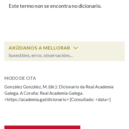
IDENTIDADE CORPORATIVA
Facebook
Twitter
Youtube
Instagram
Bluesky
Este termo non se encontra no dicionario.
BUSCAR NOS LEMAS
FIGURAS HOMENAXEADAS
MARCIAL DEL ADALID
HISTORIA
Comeza por
CASA-MUSEO EMILIA PARDO
BAZÁN
60 ANOS DLG
PRIMAVERA DAS LETRAS
Remata por
PORTAL DAS PALABRAS
AXÚDANOS A MELLORAR
Suxestións, erros, observacións...
Contén
ESCOLLE UNHA OPCIÓN:
MODO DE CITA
Observación
Falta unha voz
González González, M. (dir.): Dicionario da Real Academia
BUSCAR NO CONTIDO
Galega. A Coruña: Real Academia Galega.
Nome
<https://academia.gal/dicionario> [Consultado: <data>]
Nas definicións
Apelidos
Nos exemplos