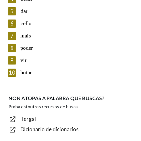
5
Lin e acepto as condicións da política de
dar
privacidade
6
cello
Introduce o código que aparece na imaxe:
7
mais
8
poder
9
vir
Texto de verificación
10
botar
NON ATOPAS A PALABRA QUE BUSCAS?
Enviar
Proba estoutros recursos de busca
Tergal
Dicionario de dicionarios