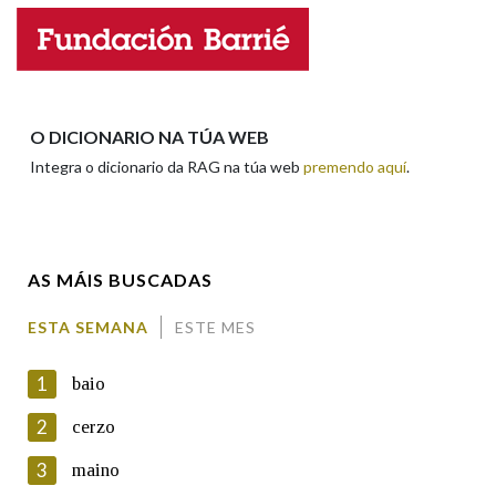
Nome
Apelidos
O DICIONARIO NA TÚA WEB
Integra o dicionario da RAG na túa web
premendo aquí
.
Enderezo electrónico
AS MÁIS BUSCADAS
Comentario
ESTA SEMANA
ESTE MES
1
baio
2
cerzo
3
maino
En cumprimento da normativa vixente en materia de