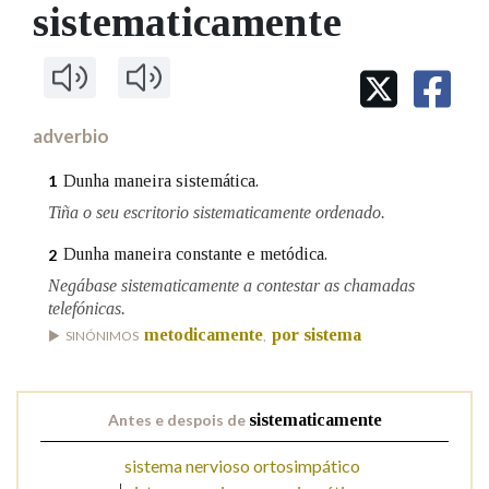
IDENTIDADE CORPORATIVA
sistematicamente
Facebook
Twitter
Youtube
Instagram
Bluesky
BUSCAR NOS LEMAS
FIGURAS HOMENAXEADAS
MARCIAL DEL ADALID
HISTORIA
Comeza por
CASA-MUSEO EMILIA PARDO
BAZÁN
60 ANOS DLG
PRIMAVERA DAS LETRAS
adverbio
Remata por
PORTAL DAS PALABRAS
Dunha maneira sistemática.
1
Tiña o seu escritorio sistematicamente ordenado.
Contén
Dunha maneira constante e metódica.
2
Negábase sistematicamente a contestar as chamadas
telefónicas.
metodicamente
por sistema
BUSCAR NO CONTIDO
SINÓNIMOS
,
Nas definicións
Antes e despois de
sistematicamente
sistema nervioso ortosimpático
Nos exemplos