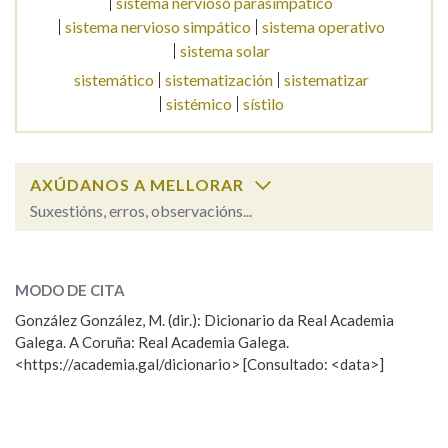
sistema nervioso parasimpático
sistema nervioso simpático
sistema operativo
sistema solar
Na fraseoloxía
sistemático
sistematización
sistematizar
sistémico
sístilo
OUTRAS OPCIÓNS DE BUSCA
AXÚDANOS A MELLORAR
Marcas gramaticais
Suxestións, erros, observacións...
sistematicamente
SOBRE A PALABRA:
Pertence a
MODO DE CITA
ESCOLLE UNHA OPCIÓN:
González González, M. (dir.): Dicionario da Real Academia
Galega. A Coruña: Real Academia Galega.
Observación
Hai un erro na palabra
LIMPAR
BUSCA
<https://academia.gal/dicionario> [Consultado: <data>]
Propoño mellorar a definición
Actualización
Falta unha voz