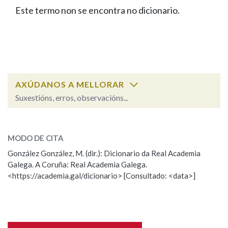
IDENTIDADE CORPORATIVA
Facebook
Twitter
Youtube
Instagram
Bluesky
Este termo non se encontra no dicionario.
BUSCAR NOS LEMAS
FIGURAS HOMENAXEADAS
MARCIAL DEL ADALID
HISTORIA
Comeza por
CASA-MUSEO EMILIA PARDO
BAZÁN
60 ANOS DLG
PRIMAVERA DAS LETRAS
Remata por
PORTAL DAS PALABRAS
AXÚDANOS A MELLORAR
Suxestións, erros, observacións...
Contén
ESCOLLE UNHA OPCIÓN:
MODO DE CITA
Observación
Falta unha voz
González González, M. (dir.): Dicionario da Real Academia
BUSCAR NO CONTIDO
Galega. A Coruña: Real Academia Galega.
Nome
<https://academia.gal/dicionario> [Consultado: <data>]
Nas definicións
Apelidos
Nos exemplos