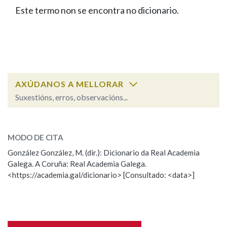
IDENTIDADE CORPORATIVA
Facebook
Twitter
Youtube
Instagram
Bluesky
Este termo non se encontra no dicionario.
BUSCAR NOS LEMAS
FIGURAS HOMENAXEADAS
MARCIAL DEL ADALID
HISTORIA
Comeza por
CASA-MUSEO EMILIA PARDO
BAZÁN
60 ANOS DLG
PRIMAVERA DAS LETRAS
Remata por
PORTAL DAS PALABRAS
AXÚDANOS A MELLORAR
Suxestións, erros, observacións...
Contén
ESCOLLE UNHA OPCIÓN:
MODO DE CITA
Observación
Falta unha voz
González González, M. (dir.): Dicionario da Real Academia
BUSCAR NO CONTIDO
Galega. A Coruña: Real Academia Galega.
Nome
<https://academia.gal/dicionario> [Consultado: <data>]
Nas definicións
Apelidos
Nos exemplos