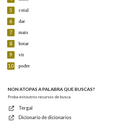
5
Lin e acepto as condicións da política de
coial
privacidade
6
dar
Introduce o código que aparece na imaxe:
7
mais
8
botar
9
vir
Texto de verificación
10
poder
NON ATOPAS A PALABRA QUE BUSCAS?
Enviar
Proba estoutros recursos de busca
Tergal
Dicionario de dicionarios