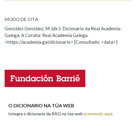
ESCOLLE UNHA OPCIÓN:
MODO DE CITA
Observación
Falta unha voz
González González, M. (dir.): Dicionario da Real Academia
Galega. A Coruña: Real Academia Galega.
Nome
<https://academia.gal/dicionario> [Consultado: <data>]
Apelidos
Enderezo electrónico
O DICIONARIO NA TÚA WEB
Integra o dicionario da RAG na túa web
premendo aquí
.
Comentario