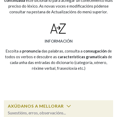
continuada
este dicionario para achegar un coñecemento máis
preciso do léxico. As novas voces e modificacións pódense
consultar na pestana de Actualizacións do menú superior.
Na fraseoloxía
OUTRAS OPCIÓNS DE BUSCA
INFORMACIÓN
Marcas gramaticais
Escoita a
pronuncia
das palabras, consulta a
conxugación
de
todos os verbos e descubre as
características gramaticais
de
cada unha das entradas do dicionario (categoría, xénero,
réxime verbal, fraseoloxía etc.)
Pertence a
LIMPAR
BUSCA
AXÚDANOS A MELLORAR
Suxestións, erros, observacións...