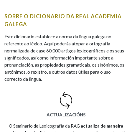
IDENTIDADE CORPORATIVA
Facebook
Twitter
Youtube
Instagram
Bluesky
BUSCAR NOS LEMAS
FIGURAS HOMENAXEADAS
MARCIAL DEL ADALID
SOBRE O DICIONARIO DA REAL ACADEMIA
HISTORIA
Comeza por
CASA-MUSEO EMILIA PARDO
GALEGA
BAZÁN
60 ANOS DLG
PRIMAVERA DAS LETRAS
Este dicionario establece a norma da lingua galega no
Remata por
referente ao léxico. Aquí poderás atopar a ortografía
PORTAL DAS PALABRAS
normalizada de case 60.000 artigos lexicográficos e os seus
significados, así como información importante sobre a
pronunciación, as propiedades gramaticais, os sinónimos, os
Contén
antónimos, o rexistro, e outros datos útiles para o uso
correcto da lingua.
BUSCAR NO CONTIDO
Nas definicións
ACTUALIZACIÓNS
Nos exemplos
O Seminario de Lexicografía da RAG
actualiza de maneira