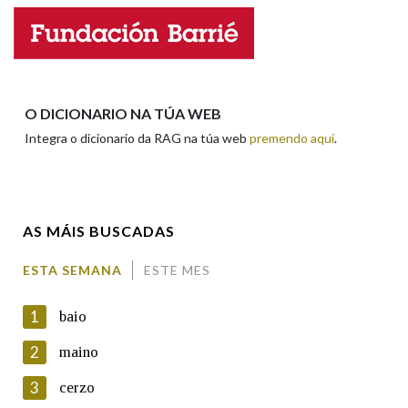
Nome
Apelidos
O DICIONARIO NA TÚA WEB
Integra o dicionario da RAG na túa web
premendo aquí
.
Enderezo electrónico
AS MÁIS BUSCADAS
Comentario
ESTA SEMANA
ESTE MES
1
baio
2
maino
3
cerzo
En cumprimento da normativa vixente en materia de