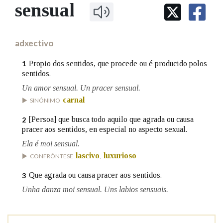
IDENTIDADE CORPORATIVA
sensual
Facebook
Twitter
Youtube
Instagram
Bluesky
BUSCAR NOS LEMAS
FIGURAS HOMENAXEADAS
MARCIAL DEL ADALID
HISTORIA
Comeza por
CASA-MUSEO EMILIA PARDO
adxectivo
BAZÁN
60 ANOS DLG
PRIMAVERA DAS LETRAS
Propio dos sentidos, que procede ou é producido polos
1
Remata por
sentidos.
PORTAL DAS PALABRAS
Un amor sensual. Un pracer sensual.
carnal
SINÓNIMO
Contén
[Persoa] que busca todo aquilo que agrada ou causa
2
pracer aos sentidos, en especial no aspecto sexual.
Ela é moi sensual.
BUSCAR NO CONTIDO
lascivo
luxurioso
CONFRÓNTESE
,
Nas definicións
Que agrada ou causa pracer aos sentidos.
3
Unha danza moi sensual. Uns labios sensuais.
Nos exemplos