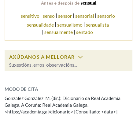
Antes e despois de
sensual
sensitivo
senso
sensor
sensorial
sensorio
Na fraseoloxía
sensualidade
sensualismo
sensualista
sensualmente
sentado
OUTRAS OPCIÓNS DE BUSCA
AXÚDANOS A MELLORAR
Marcas gramaticais
Suxestións, erros, observacións...
sensual
SOBRE A PALABRA:
Pertence a
MODO DE CITA
ESCOLLE UNHA OPCIÓN:
González González, M. (dir.): Dicionario da Real Academia
Galega. A Coruña: Real Academia Galega.
Observación
Hai un erro na palabra
LIMPAR
BUSCA
<https://academia.gal/dicionario> [Consultado: <data>]
Propoño mellorar a definición
Actualización
Falta unha voz