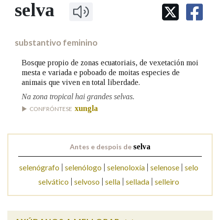
IDENTIDADE CORPORATIVA
selva
Facebook
Twitter
Youtube
Instagram
Bluesky
BUSCAR NOS LEMAS
FIGURAS HOMENAXEADAS
MARCIAL DEL ADALID
HISTORIA
Comeza por
CASA-MUSEO EMILIA PARDO
substantivo feminino
BAZÁN
60 ANOS DLG
PRIMAVERA DAS LETRAS
Bosque propio de zonas ecuatoriais, de vexetación moi
Remata por
mesta e variada e poboado de moitas especies de
PORTAL DAS PALABRAS
animais que viven en total liberdade.
Na zona tropical hai grandes selvas.
Contén
xungla
CONFRÓNTESE
Antes e despois de
selva
BUSCAR NO CONTIDO
selenógrafo
selenólogo
selenoloxía
selenose
selo
Nas definicións
selvático
selvoso
sella
sellada
selleiro
Nos exemplos