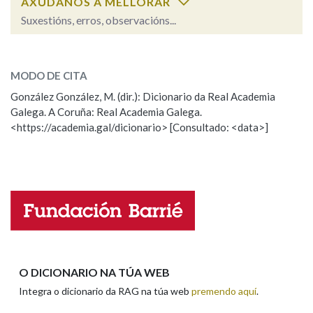
AXÚDANOS A MELLORAR
Suxestións, erros, observacións...
Na fraseoloxía
selva
SOBRE A PALABRA:
MODO DE CITA
ESCOLLE UNHA OPCIÓN:
González González, M. (dir.): Dicionario da Real Academia
OUTRAS OPCIÓNS DE BUSCA
Galega. A Coruña: Real Academia Galega.
Observación
Hai un erro na palabra
<https://academia.gal/dicionario> [Consultado: <data>]
Marcas gramaticais
Propoño mellorar a definición
Actualización
Falta unha voz
Pertence a
Nome
LIMPAR
BUSCA
Apelidos
O DICIONARIO NA TÚA WEB
Integra o dicionario da RAG na túa web
premendo aquí
.