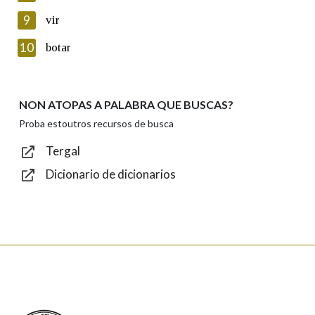
privacidade
9
vir
Introduce o código que aparece na imaxe:
10
botar
NON ATOPAS A PALABRA QUE BUSCAS?
Texto de verificación
Proba estoutros recursos de busca
Tergal
Dicionario de dicionarios
Enviar
Real Academia Galega