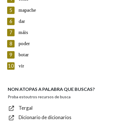
5
Lin e acepto as condicións da política de
mapache
privacidade
6
dar
Introduce o código que aparece na imaxe:
7
máis
8
poder
9
botar
Texto de verificación
10
vir
NON ATOPAS A PALABRA QUE BUSCAS?
Enviar
Proba estoutros recursos de busca
Tergal
Dicionario de dicionarios