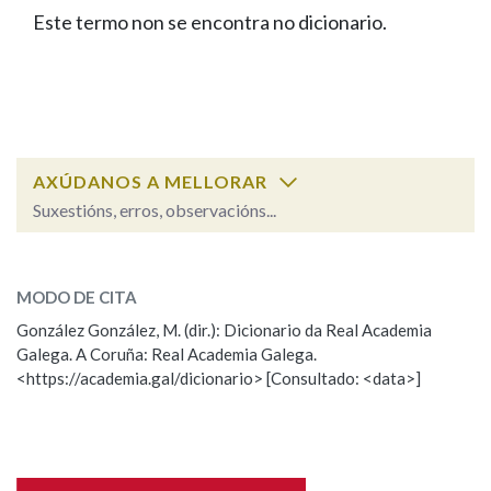
IDENTIDADE CORPORATIVA
Facebook
Twitter
Youtube
Instagram
Bluesky
Este termo non se encontra no dicionario.
BUSCAR NOS LEMAS
FIGURAS HOMENAXEADAS
MARCIAL DEL ADALID
HISTORIA
Comeza por
CASA-MUSEO EMILIA PARDO
BAZÁN
60 ANOS DLG
PRIMAVERA DAS LETRAS
Remata por
PORTAL DAS PALABRAS
AXÚDANOS A MELLORAR
Suxestións, erros, observacións...
Contén
ESCOLLE UNHA OPCIÓN:
MODO DE CITA
Observación
Falta unha voz
González González, M. (dir.): Dicionario da Real Academia
BUSCAR NO CONTIDO
Galega. A Coruña: Real Academia Galega.
Nome
<https://academia.gal/dicionario> [Consultado: <data>]
Nas definicións
Apelidos
Nos exemplos