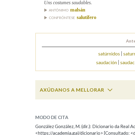
Uns costumes saudables.
malsán
ANTÓNIMO
Marcas gramaticais
salutífero
CONFRÓNTESE
Ante
satúrnidos
satur
saudación
saudac
AXÚDANOS A MELLORAR
saudable
SOBRE A PALABRA:
MODO DE CITA
ESCOLLE UNHA OPCIÓN:
González González, M. (dir.): Dicionario da Real
<https://academia.gal/dicionario> [Consultado: <
Observación
Hai un erro na palabra