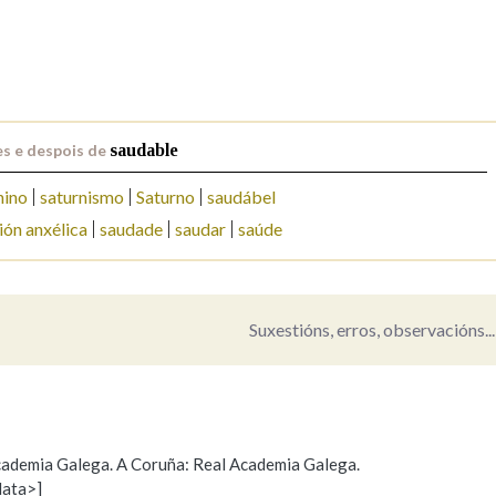
Pertence a
s e despois de
saudable
AXUDA NA BUSCA
LIMPAR
BUSCA
nino
saturnismo
Saturno
saudábel
ión anxélica
saudade
saudar
saúde
Suxestións, erros, observacións...
 Academia Galega. A Coruña: Real Academia Galega.
data>]
Propoño mellorar a definición
Actualización