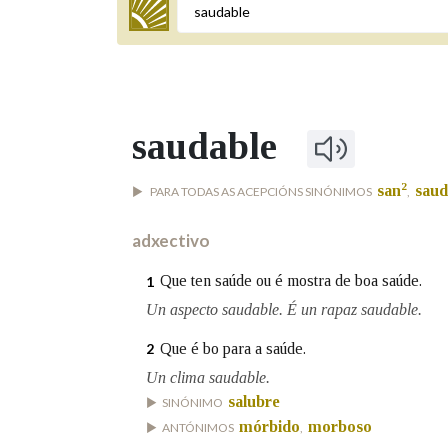
Termo a buscar
saudable
BUSCAR NOS LEMAS
2
san
saud
PARA TODAS AS ACEPCIÓNS SINÓNIMOS
,
Comeza por
adxectivo
Remata por
Que ten saúde ou é mostra de boa saúde.
1
Un aspecto saudable. É un rapaz saudable.
Que é bo para a saúde.
2
Contén
Un clima saudable.
salubre
SINÓNIMO
mórbido
morboso
ANTÓNIMOS
,
OUTRAS OPCIÓNS DE BUSCA