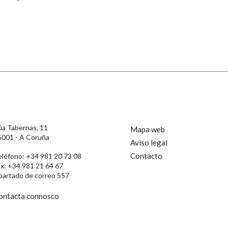
s
úa Tabernas, 11
Mapa web
5001 - A Coruña
Aviso legal
Contacto
eléfono: +34 981 20 73 08
ax: +34 981 21 64 67
partado de correo 557
ontacta connosco
rotección de Datos de Carácter Persoal, a Real Academia Galega informa a
, así como calquera outra información de carácter persoal, que estes datos