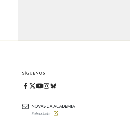
SÍGUENOS
Facebook
Twitter
Instagram
Bluesky
Youtube
NOVAS DA ACADEMIA
Subscríbete