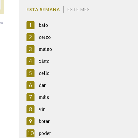
ESTA SEMANA
ESTE MES
va
1
baio
2
cerzo
3
maino
4
xisto
5
cello
6
dar
7
máis
8
vir
9
botar
10
poder