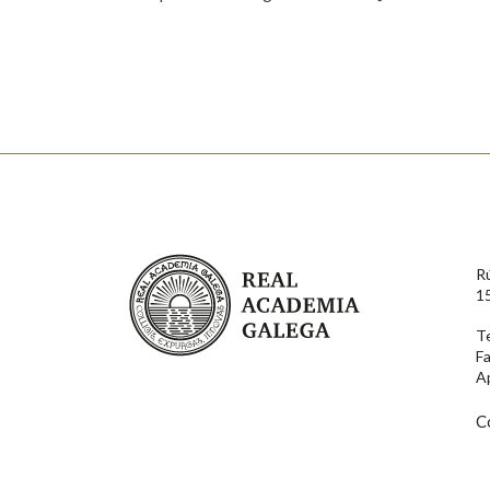
Falta unha voz
Nome
Apelido
Enderezo electrónico
Real Academia Galega
R
Comentario
1
T
F
A
C
En cumprimento da normativa vixente en materia de P
aqueles usuarios que faciliten o seu correo electrónico