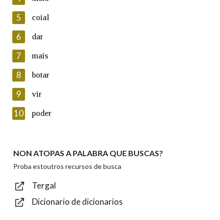
5
Lin e acepto as condicións da política de
coial
privacidade
6
dar
Introduce o código que aparece na imaxe:
7
mais
8
botar
9
vir
Texto de verificación
10
poder
NON ATOPAS A PALABRA QUE BUSCAS?
Enviar
Proba estoutros recursos de busca
Tergal
Dicionario de dicionarios