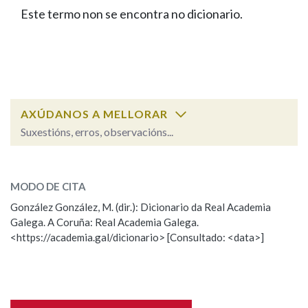
IDENTIDADE CORPORATIVA
Facebook
Twitter
Youtube
Instagram
Bluesky
Este termo non se encontra no dicionario.
BUSCAR NOS LEMAS
FIGURAS HOMENAXEADAS
MARCIAL DEL ADALID
HISTORIA
Comeza por
CASA-MUSEO EMILIA PARDO
BAZÁN
60 ANOS DLG
PRIMAVERA DAS LETRAS
Remata por
PORTAL DAS PALABRAS
AXÚDANOS A MELLORAR
Suxestións, erros, observacións...
Contén
ESCOLLE UNHA OPCIÓN:
MODO DE CITA
Observación
Falta unha voz
González González, M. (dir.): Dicionario da Real Academia
BUSCAR NO CONTIDO
Galega. A Coruña: Real Academia Galega.
Nome
<https://academia.gal/dicionario> [Consultado: <data>]
Nas definicións
Apelidos
Nos exemplos