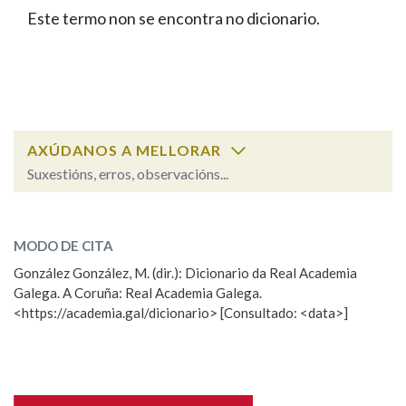
IDENTIDADE CORPORATIVA
Facebook
Twitter
Youtube
Instagram
Bluesky
Este termo non se encontra no dicionario.
BUSCAR NOS LEMAS
FIGURAS HOMENAXEADAS
MARCIAL DEL ADALID
HISTORIA
Comeza por
CASA-MUSEO EMILIA PARDO
BAZÁN
60 ANOS DLG
PRIMAVERA DAS LETRAS
Remata por
PORTAL DAS PALABRAS
AXÚDANOS A MELLORAR
Suxestións, erros, observacións...
Contén
ESCOLLE UNHA OPCIÓN:
MODO DE CITA
Observación
Falta unha voz
González González, M. (dir.): Dicionario da Real Academia
BUSCAR NO CONTIDO
Galega. A Coruña: Real Academia Galega.
Nome
<https://academia.gal/dicionario> [Consultado: <data>]
Nas definicións
Apelidos
Nos exemplos