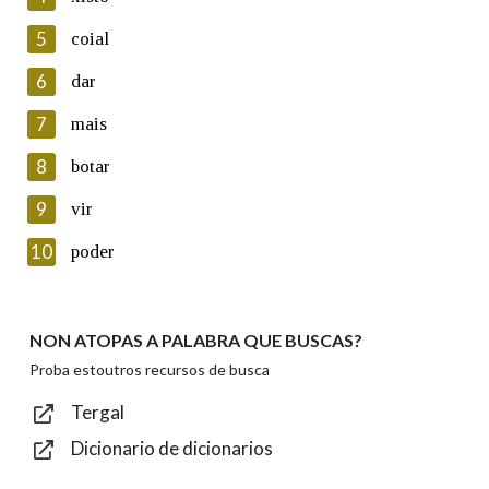
5
Lin e acepto as condicións da política de
coial
privacidade
6
dar
Introduce o código que aparece na imaxe:
7
mais
8
botar
9
vir
Texto de verificación
10
poder
NON ATOPAS A PALABRA QUE BUSCAS?
Enviar
Proba estoutros recursos de busca
Tergal
Dicionario de dicionarios