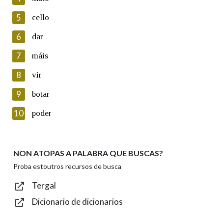
5
Lin e acepto as condicións da política de
cello
privacidade
6
dar
Introduce o código que aparece na imaxe:
7
máis
8
vir
9
botar
Texto de verificación
10
poder
NON ATOPAS A PALABRA QUE BUSCAS?
Enviar
Proba estoutros recursos de busca
Tergal
Dicionario de dicionarios