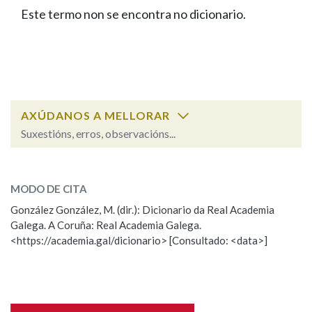
IDENTIDADE CORPORATIVA
Facebook
Twitter
Youtube
Instagram
Bluesky
Este termo non se encontra no dicionario.
BUSCAR NOS LEMAS
FIGURAS HOMENAXEADAS
MARCIAL DEL ADALID
HISTORIA
Comeza por
CASA-MUSEO EMILIA PARDO
BAZÁN
60 ANOS DLG
PRIMAVERA DAS LETRAS
Remata por
PORTAL DAS PALABRAS
AXÚDANOS A MELLORAR
Suxestións, erros, observacións...
Contén
ESCOLLE UNHA OPCIÓN:
MODO DE CITA
Observación
Falta unha voz
González González, M. (dir.): Dicionario da Real Academia
BUSCAR NO CONTIDO
Galega. A Coruña: Real Academia Galega.
Nome
<https://academia.gal/dicionario> [Consultado: <data>]
Nas definicións
Apelidos
Nos exemplos