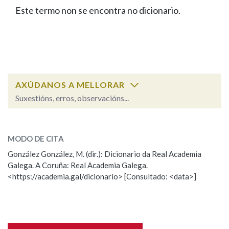
IDENTIDADE CORPORATIVA
Facebook
Twitter
Youtube
Instagram
Bluesky
Este termo non se encontra no dicionario.
BUSCAR NOS LEMAS
FIGURAS HOMENAXEADAS
MARCIAL DEL ADALID
HISTORIA
Comeza por
CASA-MUSEO EMILIA PARDO
BAZÁN
60 ANOS DLG
PRIMAVERA DAS LETRAS
Remata por
PORTAL DAS PALABRAS
AXÚDANOS A MELLORAR
Suxestións, erros, observacións...
Contén
ESCOLLE UNHA OPCIÓN:
MODO DE CITA
Observación
Falta unha voz
González González, M. (dir.): Dicionario da Real Academia
BUSCAR NO CONTIDO
Galega. A Coruña: Real Academia Galega.
Nome
<https://academia.gal/dicionario> [Consultado: <data>]
Nas definicións
Apelidos
Nos exemplos