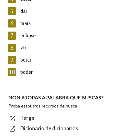
5
Lin e acepto as condicións da política de
dar
privacidade
6
mais
Introduce o código que aparece na imaxe:
7
eclipse
8
vir
9
botar
Texto de verificación
10
poder
NON ATOPAS A PALABRA QUE BUSCAS?
Enviar
Proba estoutros recursos de busca
Tergal
Dicionario de dicionarios