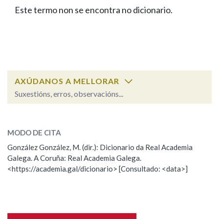
IDENTIDADE CORPORATIVA
Facebook
Twitter
Youtube
Instagram
Bluesky
Este termo non se encontra no dicionario.
BUSCAR NOS LEMAS
FIGURAS HOMENAXEADAS
MARCIAL DEL ADALID
HISTORIA
Comeza por
CASA-MUSEO EMILIA PARDO
BAZÁN
60 ANOS DLG
PRIMAVERA DAS LETRAS
Remata por
PORTAL DAS PALABRAS
AXÚDANOS A MELLORAR
Suxestións, erros, observacións...
Contén
ESCOLLE UNHA OPCIÓN:
MODO DE CITA
Observación
Falta unha voz
González González, M. (dir.): Dicionario da Real Academia
BUSCAR NO CONTIDO
Galega. A Coruña: Real Academia Galega.
Nome
<https://academia.gal/dicionario> [Consultado: <data>]
Nas definicións
Apelidos
Nos exemplos