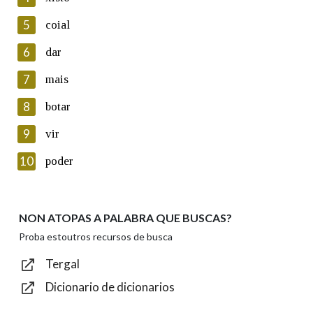
5
Lin e acepto as condicións da política de
coial
privacidade
6
dar
Introduce o código que aparece na imaxe:
7
mais
8
botar
9
vir
Texto de verificación
10
poder
NON ATOPAS A PALABRA QUE BUSCAS?
Enviar
Proba estoutros recursos de busca
Tergal
Dicionario de dicionarios