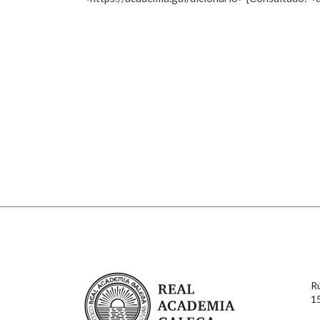
Nome
Apelido
Marcas gramaticais
Enderezo electrónico
Comentario
En cumprimento da normativa vixente en materia de P
aqueles usuarios que faciliten o seu correo electrónico
serán obxecto de tratamento automatizado de carácter 
Real Academia Galega
usuarios poderán exercer o seu dereito de acceso, rect
R
connosco.
1
Lin e acepto as condicións da política de 