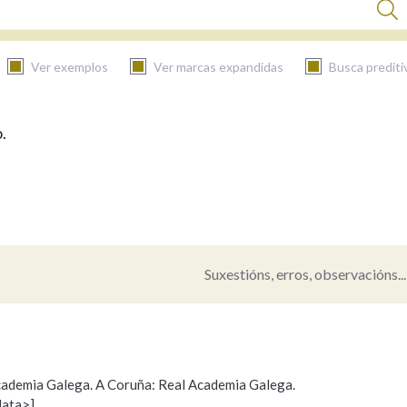
Ver exemplos
Ver marcas expandidas
Busca prediti
.
BUSCAR NO CONTIDO
Nas definicións
Nos exemplos
Suxestións, erros, observacións...
Na fraseoloxía
 Academia Galega. A Coruña: Real Academia Galega.
data>]