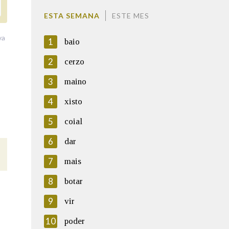
ESTA SEMANA
ESTE MES
va
1
baio
2
cerzo
3
maino
4
xisto
5
coial
6
dar
7
mais
8
botar
9
vir
10
poder