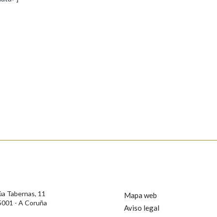
s
Pertence a
AXUDA NA BUSCA
LIMPAR
BUSCA
rotección de Datos de Carácter Persoal, a Real Academia Galega informa a
, así como calquera outra información de carácter persoal, que estes datos
confidencial e incorporados aos seus ficheiros informáticos. Así mesmo, os
ificación, oposición e cancelación dos seus datos poñéndose en contacto
úa Tabernas, 11
Mapa web
5001 - A Coruña
Aviso legal
privacidade