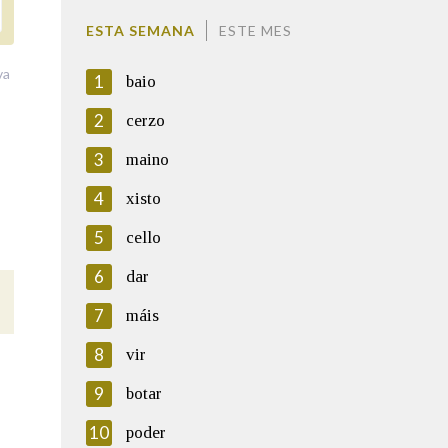
ESTA SEMANA
ESTE MES
va
1
baio
2
cerzo
3
maino
4
xisto
5
cello
6
dar
7
máis
8
vir
9
botar
10
poder