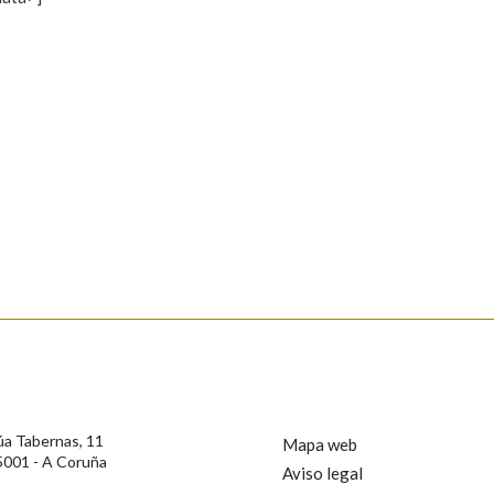
s
Pertence a
AXUDA NA BUSCA
LIMPAR
BUSCA
rotección de Datos de Carácter Persoal, a Real Academia Galega informa a
, así como calquera outra información de carácter persoal, que estes datos
confidencial e incorporados aos seus ficheiros informáticos. Así mesmo, os
ificación, oposición e cancelación dos seus datos poñéndose en contacto
úa Tabernas, 11
Mapa web
5001 - A Coruña
Aviso legal
privacidade