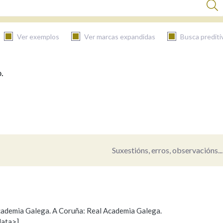
Ver exemplos
Ver marcas expandidas
Busca prediti
.
BUSCAR NO CONTIDO
Nas definicións
Nos exemplos
Suxestións, erros, observacións...
Na fraseoloxía
 Academia Galega. A Coruña: Real Academia Galega.
data>]