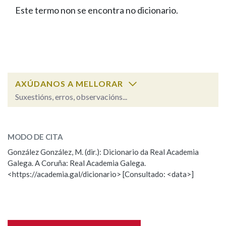
IDENTIDADE CORPORATIVA
Facebook
Twitter
Youtube
Instagram
Bluesky
Este termo non se encontra no dicionario.
BUSCAR NOS LEMAS
FIGURAS HOMENAXEADAS
MARCIAL DEL ADALID
HISTORIA
Comeza por
CASA-MUSEO EMILIA PARDO
BAZÁN
60 ANOS DLG
PRIMAVERA DAS LETRAS
Remata por
PORTAL DAS PALABRAS
AXÚDANOS A MELLORAR
Suxestións, erros, observacións...
Contén
ESCOLLE UNHA OPCIÓN:
MODO DE CITA
Observación
Falta unha voz
González González, M. (dir.): Dicionario da Real Academia
BUSCAR NO CONTIDO
Galega. A Coruña: Real Academia Galega.
Nome
<https://academia.gal/dicionario> [Consultado: <data>]
Nas definicións
Apelidos
Nos exemplos