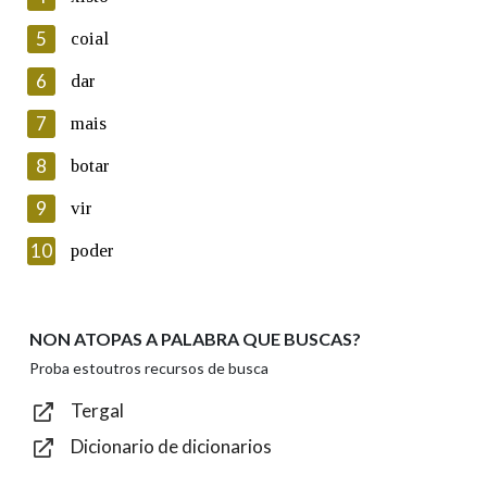
5
Lin e acepto as condicións da política de
coial
privacidade
6
dar
Introduce o código que aparece na imaxe:
7
mais
8
botar
9
vir
Texto de verificación
10
poder
NON ATOPAS A PALABRA QUE BUSCAS?
Enviar
Proba estoutros recursos de busca
Tergal
Dicionario de dicionarios