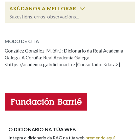
AXÚDANOS A MELLORAR
Suxestións, erros, observacións...
Na fraseoloxía
sacudidura
SOBRE A PALABRA:
MODO DE CITA
ESCOLLE UNHA OPCIÓN:
OUTRAS OPCIÓNS DE BUSCA
González González, M. (dir.): Dicionario da Real Academia
Galega. A Coruña: Real Academia Galega.
Observación
Hai un erro na palabra
Marcas gramaticais
<https://academia.gal/dicionario> [Consultado: <data>]
Propoño mellorar a definición
Actualización
Falta unha voz
Pertence a
Nome
LIMPAR
BUSCA
Apelidos
O DICIONARIO NA TÚA WEB
Integra o dicionario da RAG na túa web
premendo aquí
.