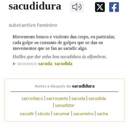
IDENTIDADE CORPORATIVA
sacudidura
Facebook
Twitter
Youtube
Instagram
Bluesky
BUSCAR NOS LEMAS
FIGURAS HOMENAXEADAS
MARCIAL DEL ADALID
HISTORIA
Comeza por
CASA-MUSEO EMILIA PARDO
substantivo feminino
BAZÁN
60 ANOS DLG
PRIMAVERA DAS LETRAS
Movemento brusco e violento dun corpo, en particular,
Remata por
cada golpe ou conxunto de golpes que se dan ou
PORTAL DAS PALABRAS
movementos que se fan ao sacudir algo.
Hailles que dar unha boa sacudidura ás alfombras.
Contén
sacuda
sacudida
SINÓNIMOS
,
Antes e despois de
sacudidura
BUSCAR NO CONTIDO
sacroilíaco
sacrosanto
sacuda
sacudida
Nas definicións
sacudidor
sacudir
sáculo
sacumar
sacumeiro
sacha
Nos exemplos