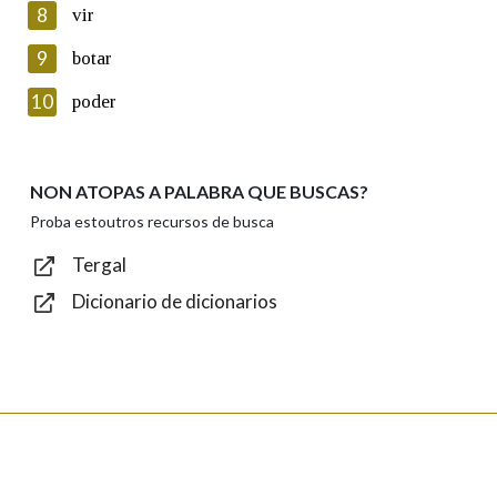
8
vir
Lin e acepto as condicións da política de
privacidade
9
botar
Introduce o código que aparece na imaxe:
10
poder
NON ATOPAS A PALABRA QUE BUSCAS?
Texto de verificación
Proba estoutros recursos de busca
Tergal
Dicionario de dicionarios
Enviar