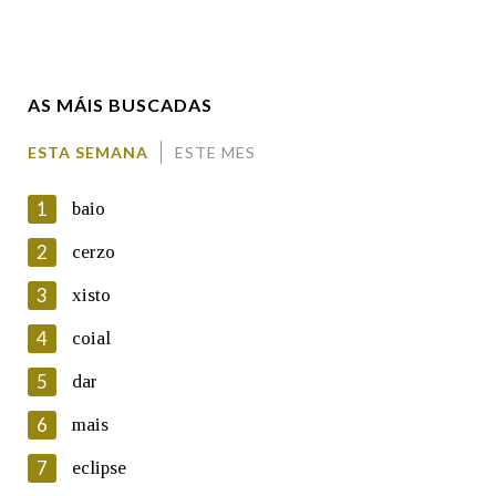
Enderezo electrónico
AS MÁIS BUSCADAS
Comentario
ESTA SEMANA
ESTE MES
1
baio
2
cerzo
3
xisto
En cumprimento da normativa vixente en materia de
Protección de Datos de Carácter Persoal, a Real Academia
4
coial
Galega informa a aqueles usuarios que faciliten o seu correo
electrónico, así como calquera outra información de carácter
5
dar
persoal, que estes datos serán obxecto de tratamento
automatizado de carácter confidencial e incorporados aos seus
6
mais
ficheiros informáticos. Así mesmo, os usuarios poderán exercer o
seu dereito de acceso, rectificación, oposición e cancelación dos
7
eclipse
seus datos poñéndose en contacto connosco.