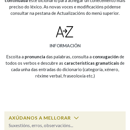
continuada
este dicionario para achegar un coñecemento máis
preciso do léxico. As novas voces e modificacións pódense
consultar na pestana de Actualizacións do menú superior.
Na fraseoloxía
OUTRAS OPCIÓNS DE BUSCA
INFORMACIÓN
Marcas gramaticais
Escoita a
pronuncia
das palabras, consulta a
conxugación
de
todos os verbos e descubre as
características gramaticais
de
cada unha das entradas do dicionario (categoría, xénero,
réxime verbal, fraseoloxía etc.)
Pertence a
LIMPAR
BUSCA
AXÚDANOS A MELLORAR
Suxestións, erros, observacións...