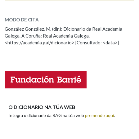
ESCOLLE UNHA OPCIÓN:
MODO DE CITA
Observación
Falta unha voz
González González, M. (dir.): Dicionario da Real Academia
Galega. A Coruña: Real Academia Galega.
Nome
<https://academia.gal/dicionario> [Consultado: <data>]
Apelidos
Enderezo electrónico
O DICIONARIO NA TÚA WEB
Integra o dicionario da RAG na túa web
premendo aquí
.
Comentario