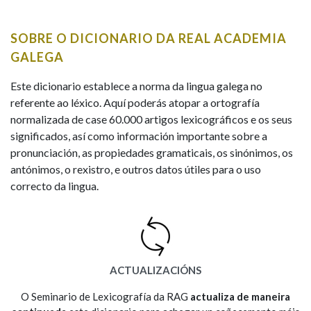
IDENTIDADE CORPORATIVA
Facebook
Twitter
Youtube
Instagram
Bluesky
BUSCAR NOS LEMAS
FIGURAS HOMENAXEADAS
MARCIAL DEL ADALID
SOBRE O DICIONARIO DA REAL ACADEMIA
HISTORIA
Comeza por
CASA-MUSEO EMILIA PARDO
GALEGA
BAZÁN
60 ANOS DLG
PRIMAVERA DAS LETRAS
Este dicionario establece a norma da lingua galega no
Remata por
referente ao léxico. Aquí poderás atopar a ortografía
PORTAL DAS PALABRAS
normalizada de case 60.000 artigos lexicográficos e os seus
significados, así como información importante sobre a
pronunciación, as propiedades gramaticais, os sinónimos, os
Contén
antónimos, o rexistro, e outros datos útiles para o uso
correcto da lingua.
BUSCAR NO CONTIDO
Nas definicións
ACTUALIZACIÓNS
Nos exemplos
O Seminario de Lexicografía da RAG
actualiza de maneira