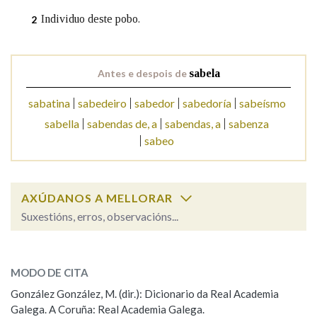
Individuo deste pobo.
2
Na fraseoloxía
Antes e despois de
sabela
sabatina
sabedeiro
sabedor
sabedoría
sabeísmo
OUTRAS OPCIÓNS DE BUSCA
sabella
sabendas de, a
sabendas, a
sabenza
Marcas gramaticais
sabeo
Pertence a
AXÚDANOS A MELLORAR
Suxestións, erros, observacións...
Cal é a palabra?
LIMPAR
BUSCA
sabela
MODO DE CITA
González González, M. (dir.): Dicionario da Real Academia
sabelo, sabela
Galega. A Coruña: Real Academia Galega.