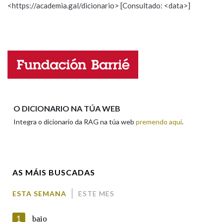
<https://academia.gal/dicionario> [Consultado: <data>]
ESCOLLE UNHA OPCIÓN:
Observación
Hai un erro na palabra
Propoño mellorar a definición
Actualización
Falta unha voz
Nome
O DICIONARIO NA TÚA WEB
Integra o dicionario da RAG na túa web
premendo aquí
.
Apelidos
AS MÁIS BUSCADAS
Enderezo electrónico
ESTA SEMANA
ESTE MES
1
baio