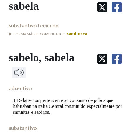
IDENTIDADE CORPORATIVA
sabela
Facebook
Twitter
Youtube
Instagram
Bluesky
BUSCAR NOS LEMAS
FIGURAS HOMENAXEADAS
MARCIAL DEL ADALID
HISTORIA
Comeza por
CASA-MUSEO EMILIA PARDO
substantivo feminino
BAZÁN
60 ANOS DLG
zamborca
FORMA MÁIS RECOMENDABLE:
PRIMAVERA DAS LETRAS
Remata por
PORTAL DAS PALABRAS
sabelo
, sabela
Contén
adxectivo
BUSCAR NO CONTIDO
Relativo ou pertencente ao conxunto de pobos que
1
Nas definicións
habitaban na Italia Central constituído especialmente por
samnitas e sabinos.
Nos exemplos
substantivo