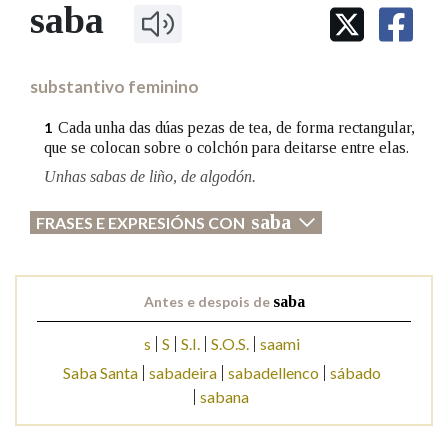
IDENTIDADE CORPORATIVA
saba
Facebook
Twitter
Youtube
Instagram
Bluesky
BUSCAR NOS LEMAS
FIGURAS HOMENAXEADAS
MARCIAL DEL ADALID
HISTORIA
Comeza por
CASA-MUSEO EMILIA PARDO
substantivo feminino
BAZÁN
60 ANOS DLG
PRIMAVERA DAS LETRAS
Cada unha das dúas pezas de tea, de forma rectangular,
1
Remata por
que se colocan sobre o colchón para deitarse entre elas.
PORTAL DAS PALABRAS
Unhas sabas de liño, de algodón.
saba
Contén
FRASES E EXPRESIÓNS CON
Antes e despois de
saba
BUSCAR NO CONTIDO
s
S
S.I.
S.O.S.
saami
Nas definicións
Saba Santa
sabadeira
sabadellenco
sábado
sabana
Nos exemplos