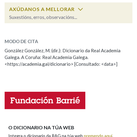
AXÚDANOS A MELLORAR
Suxestións, erros, observacións...
Na fraseoloxía
saba
SOBRE A PALABRA:
MODO DE CITA
ESCOLLE UNHA OPCIÓN:
OUTRAS OPCIÓNS DE BUSCA
González González, M. (dir.): Dicionario da Real Academia
Galega. A Coruña: Real Academia Galega.
Observación
Hai un erro na palabra
Marcas gramaticais
<https://academia.gal/dicionario> [Consultado: <data>]
Propoño mellorar a definición
Actualización
Falta unha voz
Pertence a
Nome
LIMPAR
BUSCA
Apelidos
O DICIONARIO NA TÚA WEB
Integra o dicionario da RAG na túa web
premendo aquí
.