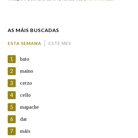
Enderezo electrónico
AS MÁIS BUSCADAS
Comentario
ESTA SEMANA
ESTE MES
1
baio
2
maino
3
cerzo
En cumprimento da normativa vixente en materia de
Protección de Datos de Carácter Persoal, a Real Academia
4
cello
Galega informa a aqueles usuarios que faciliten o seu correo
electrónico, así como calquera outra información de carácter
5
mapache
persoal, que estes datos serán obxecto de tratamento
automatizado de carácter confidencial e incorporados aos seus
6
dar
ficheiros informáticos. Así mesmo, os usuarios poderán exercer o
seu dereito de acceso, rectificación, oposición e cancelación dos
7
máis
seus datos poñéndose en contacto connosco.