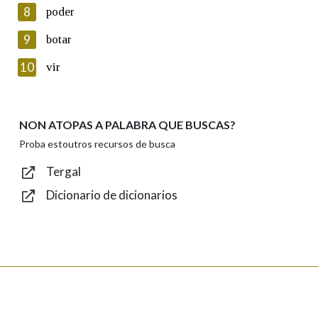
8
poder
Lin e acepto as condicións da política de
privacidade
9
botar
Introduce o código que aparece na imaxe:
10
vir
NON ATOPAS A PALABRA QUE BUSCAS?
Texto de verificación
Proba estoutros recursos de busca
Tergal
Dicionario de dicionarios
Enviar