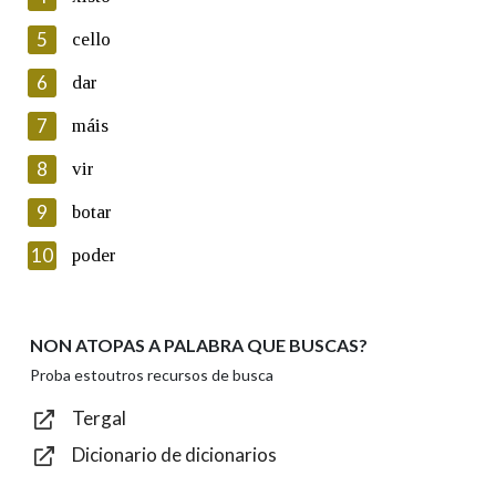
5
Lin e acepto as condicións da política de
cello
privacidade
6
dar
Introduce o código que aparece na imaxe:
7
máis
8
vir
9
botar
Texto de verificación
10
poder
NON ATOPAS A PALABRA QUE BUSCAS?
Enviar
Proba estoutros recursos de busca
Tergal
Dicionario de dicionarios