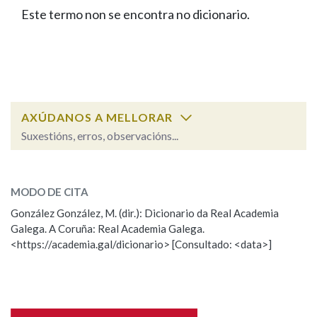
IDENTIDADE CORPORATIVA
Facebook
Twitter
Youtube
Instagram
Bluesky
Este termo non se encontra no dicionario.
BUSCAR NOS LEMAS
FIGURAS HOMENAXEADAS
MARCIAL DEL ADALID
HISTORIA
Comeza por
CASA-MUSEO EMILIA PARDO
BAZÁN
60 ANOS DLG
PRIMAVERA DAS LETRAS
Remata por
PORTAL DAS PALABRAS
AXÚDANOS A MELLORAR
Suxestións, erros, observacións...
Contén
ESCOLLE UNHA OPCIÓN:
MODO DE CITA
Observación
Falta unha voz
González González, M. (dir.): Dicionario da Real Academia
BUSCAR NO CONTIDO
Galega. A Coruña: Real Academia Galega.
Nome
<https://academia.gal/dicionario> [Consultado: <data>]
Nas definicións
Apelidos
Nos exemplos