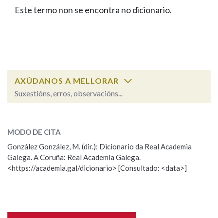
IDENTIDADE CORPORATIVA
Facebook
Twitter
Youtube
Instagram
Bluesky
Este termo non se encontra no dicionario.
BUSCAR NOS LEMAS
FIGURAS HOMENAXEADAS
MARCIAL DEL ADALID
HISTORIA
Comeza por
CASA-MUSEO EMILIA PARDO
BAZÁN
60 ANOS DLG
PRIMAVERA DAS LETRAS
Remata por
PORTAL DAS PALABRAS
AXÚDANOS A MELLORAR
Suxestións, erros, observacións...
Contén
ESCOLLE UNHA OPCIÓN:
MODO DE CITA
Observación
Falta unha voz
González González, M. (dir.): Dicionario da Real Academia
BUSCAR NO CONTIDO
Galega. A Coruña: Real Academia Galega.
Nome
<https://academia.gal/dicionario> [Consultado: <data>]
Nas definicións
Apelidos
Nos exemplos