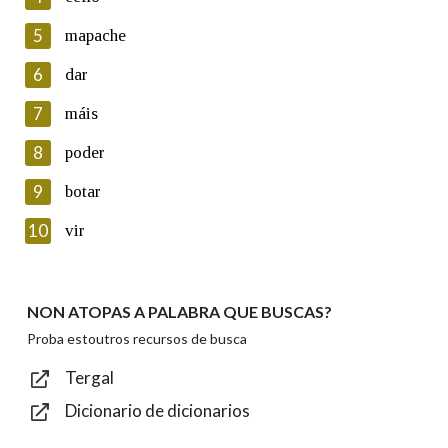
5
Lin e acepto as condicións da política de
mapache
privacidade
6
dar
Introduce o código que aparece na imaxe:
7
máis
8
poder
9
botar
Texto de verificación
10
vir
NON ATOPAS A PALABRA QUE BUSCAS?
Enviar
Proba estoutros recursos de busca
Tergal
Dicionario de dicionarios