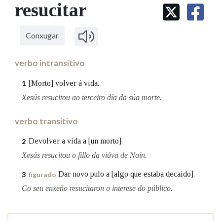
IDENTIDADE CORPORATIVA
resucitar
Facebook
Twitter
Youtube
Instagram
Bluesky
BUSCAR NOS LEMAS
FIGURAS HOMENAXEADAS
MARCIAL DEL ADALID
HISTORIA
Comeza por
CASA-MUSEO EMILIA PARDO
Conxugar
BAZÁN
60 ANOS DLG
PRIMAVERA DAS LETRAS
verbo intransitivo
Remata por
PORTAL DAS PALABRAS
[Morto] volver á vida.
1
Xesús resucitou ao terceiro día da súa morte.
Contén
verbo transitivo
Devolver a vida a [un morto].
2
BUSCAR NO CONTIDO
Xesús resucitou o fillo da viúva de Naín.
Nas definicións
Dar novo pulo a [algo que estaba decaído].
3
figurado
Co seu enxeño resucitaron o interese do público.
Nos exemplos