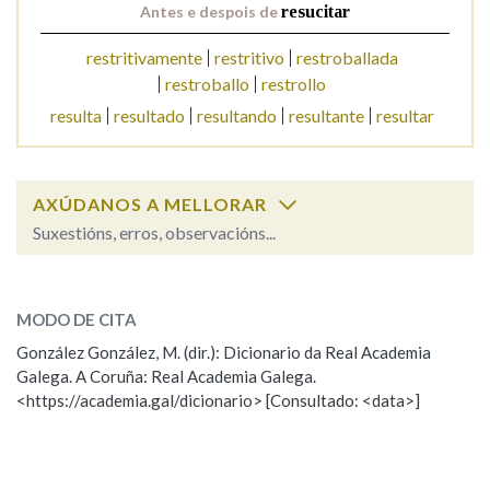
Antes e despois de
resucitar
restritivamente
restritivo
restroballada
Na fraseoloxía
restroballo
restrollo
resulta
resultado
resultando
resultante
resultar
OUTRAS OPCIÓNS DE BUSCA
AXÚDANOS A MELLORAR
Marcas gramaticais
Suxestións, erros, observacións...
resucitar
SOBRE A PALABRA:
Pertence a
MODO DE CITA
ESCOLLE UNHA OPCIÓN:
González González, M. (dir.): Dicionario da Real Academia
Galega. A Coruña: Real Academia Galega.
Observación
Hai un erro na palabra
LIMPAR
BUSCA
<https://academia.gal/dicionario> [Consultado: <data>]
Propoño mellorar a definición
Actualización
Falta unha voz