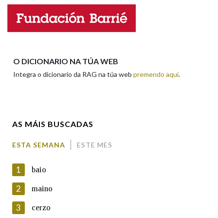
Nome
Apelidos
O DICIONARIO NA TÚA WEB
Integra o dicionario da RAG na túa web
premendo aquí
.
Enderezo electrónico
AS MÁIS BUSCADAS
Comentario
ESTA SEMANA
ESTE MES
1
baio
2
maino
3
cerzo
En cumprimento da normativa vixente en materia de