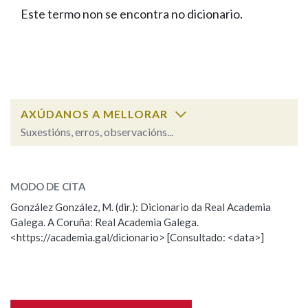
IDENTIDADE CORPORATIVA
Facebook
Twitter
Youtube
Instagram
Bluesky
Este termo non se encontra no dicionario.
BUSCAR NOS LEMAS
FIGURAS HOMENAXEADAS
MARCIAL DEL ADALID
HISTORIA
Comeza por
CASA-MUSEO EMILIA PARDO
BAZÁN
60 ANOS DLG
PRIMAVERA DAS LETRAS
Remata por
PORTAL DAS PALABRAS
AXÚDANOS A MELLORAR
Suxestións, erros, observacións...
Contén
ESCOLLE UNHA OPCIÓN:
MODO DE CITA
Observación
Falta unha voz
González González, M. (dir.): Dicionario da Real Academia
BUSCAR NO CONTIDO
Galega. A Coruña: Real Academia Galega.
Nome
<https://academia.gal/dicionario> [Consultado: <data>]
Nas definicións
Apelidos
Nos exemplos