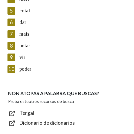
5
Lin e acepto as condicións da política de
coial
privacidade
6
dar
Introduce o código que aparece na imaxe:
7
mais
8
botar
9
vir
Texto de verificación
10
poder
NON ATOPAS A PALABRA QUE BUSCAS?
Enviar
Proba estoutros recursos de busca
Tergal
Dicionario de dicionarios