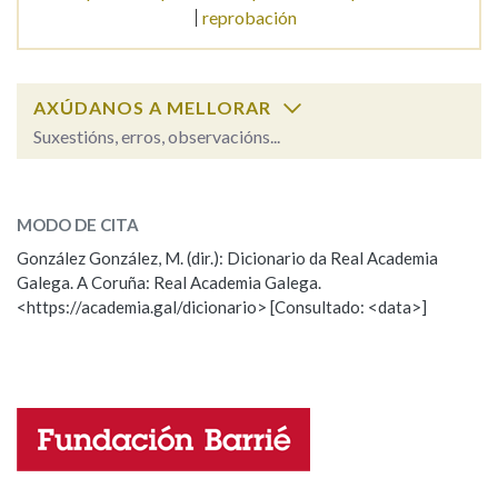
reprobación
Na fraseoloxía
AXÚDANOS A MELLORAR
Suxestións, erros, observacións...
OUTRAS OPCIÓNS DE BUSCA
reprimenda
SOBRE A PALABRA:
Marcas gramaticais
MODO DE CITA
ESCOLLE UNHA OPCIÓN:
González González, M. (dir.): Dicionario da Real Academia
Galega. A Coruña: Real Academia Galega.
Observación
Hai un erro na palabra
Pertence a
<https://academia.gal/dicionario> [Consultado: <data>]
Propoño mellorar a definición
Actualización
Falta unha voz
LIMPAR
BUSCA
Nome