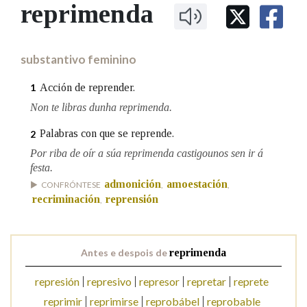
IDENTIDADE CORPORATIVA
reprimenda
Facebook
Twitter
Youtube
Instagram
Bluesky
BUSCAR NOS LEMAS
FIGURAS HOMENAXEADAS
MARCIAL DEL ADALID
HISTORIA
Comeza por
CASA-MUSEO EMILIA PARDO
substantivo feminino
BAZÁN
60 ANOS DLG
PRIMAVERA DAS LETRAS
Acción de reprender.
1
Remata por
PORTAL DAS PALABRAS
Non te libras dunha reprimenda.
Palabras con que se reprende.
2
Contén
Por riba de oír a súa reprimenda castigounos sen ir á
festa.
admonición
amoestación
CONFRÓNTESE
,
,
recriminación
reprensión
,
BUSCAR NO CONTIDO
Nas definicións
Antes e despois de
reprimenda
represión
represivo
represor
repretar
reprete
Nos exemplos
reprimir
reprimirse
reprobábel
reprobable