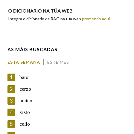
Apelidos
O DICIONARIO NA TÚA WEB
Integra o dicionario da RAG na túa web
premendo aquí
.
Enderezo electrónico
AS MÁIS BUSCADAS
Comentario
ESTA SEMANA
ESTE MES
1
baio
2
cerzo
3
maino
En cumprimento da normativa vixente en materia de
Protección de Datos de Carácter Persoal, a Real Academia
4
xisto
Galega informa a aqueles usuarios que faciliten o seu correo
electrónico, así como calquera outra información de carácter
5
cello
persoal, que estes datos serán obxecto de tratamento
automatizado de carácter confidencial e incorporados aos seus