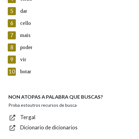
5
Lin e acepto as condicións da política de
dar
privacidade
6
cello
Introduce o código que aparece na imaxe:
7
mais
8
poder
9
vir
Texto de verificación
10
botar
NON ATOPAS A PALABRA QUE BUSCAS?
Enviar
Proba estoutros recursos de busca
Tergal
Dicionario de dicionarios