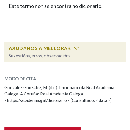
IDENTIDADE CORPORATIVA
Facebook
Twitter
Youtube
Instagram
Bluesky
Este termo non se encontra no dicionario.
BUSCAR NOS LEMAS
FIGURAS HOMENAXEADAS
MARCIAL DEL ADALID
HISTORIA
Comeza por
CASA-MUSEO EMILIA PARDO
BAZÁN
60 ANOS DLG
PRIMAVERA DAS LETRAS
Remata por
PORTAL DAS PALABRAS
AXÚDANOS A MELLORAR
Suxestións, erros, observacións...
Contén
ESCOLLE UNHA OPCIÓN:
MODO DE CITA
Observación
Falta unha voz
González González, M. (dir.): Dicionario da Real Academia
BUSCAR NO CONTIDO
Galega. A Coruña: Real Academia Galega.
Nome
<https://academia.gal/dicionario> [Consultado: <data>]
Nas definicións
Apelidos
Nos exemplos