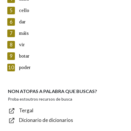
5
Lin e acepto as condicións da política de
cello
privacidade
6
dar
Introduce o código que aparece na imaxe:
7
máis
8
vir
9
botar
Texto de verificación
10
poder
NON ATOPAS A PALABRA QUE BUSCAS?
Enviar
Proba estoutros recursos de busca
Tergal
Dicionario de dicionarios