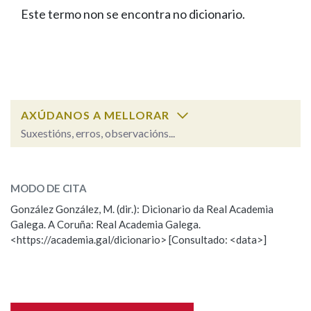
IDENTIDADE CORPORATIVA
Facebook
Twitter
Youtube
Instagram
Bluesky
Este termo non se encontra no dicionario.
BUSCAR NOS LEMAS
FIGURAS HOMENAXEADAS
MARCIAL DEL ADALID
HISTORIA
Comeza por
CASA-MUSEO EMILIA PARDO
BAZÁN
60 ANOS DLG
PRIMAVERA DAS LETRAS
Remata por
PORTAL DAS PALABRAS
AXÚDANOS A MELLORAR
Suxestións, erros, observacións...
Contén
ESCOLLE UNHA OPCIÓN:
MODO DE CITA
Observación
Falta unha voz
González González, M. (dir.): Dicionario da Real Academia
BUSCAR NO CONTIDO
Galega. A Coruña: Real Academia Galega.
Nome
<https://academia.gal/dicionario> [Consultado: <data>]
Nas definicións
Apelidos
Nos exemplos