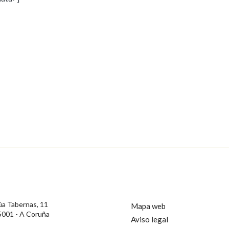
s
Pertence a
AXUDA NA BUSCA
LIMPAR
BUSCA
rotección de Datos de Carácter Persoal, a Real Academia Galega informa a
, así como calquera outra información de carácter persoal, que estes datos
confidencial e incorporados aos seus ficheiros informáticos. Así mesmo, os
ificación, oposición e cancelación dos seus datos poñéndose en contacto
úa Tabernas, 11
Mapa web
5001 - A Coruña
Aviso legal
privacidade