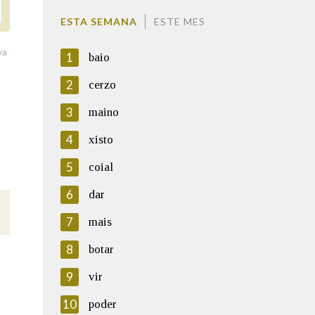
ESTA SEMANA
ESTE MES
va
1
baio
2
cerzo
3
maino
4
xisto
5
coial
6
dar
7
mais
8
botar
9
vir
10
poder