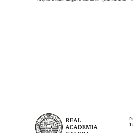
Nome
Apelido
Marcas gramaticais
Enderezo electrónico
Comentario
En cumprimento da normativa vixente en materia de P
aqueles usuarios que faciliten o seu correo electrónico
serán obxecto de tratamento automatizado de carácter 
Real Academia Galega
usuarios poderán exercer o seu dereito de acceso, rect
R
connosco.
1
Lin e acepto as condicións da política de 