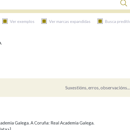
Ver exemplos
Ver marcas expandidas
Busca prediti
.
BUSCAR NO CONTIDO
Nas definicións
Nos exemplos
Suxestións, erros, observacións...
Na fraseoloxía
 Academia Galega. A Coruña: Real Academia Galega.
data>]