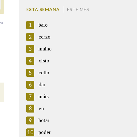
ESTA SEMANA
ESTE MES
va
1
baio
2
cerzo
3
maino
4
xisto
5
cello
6
dar
7
máis
8
vir
9
botar
10
poder