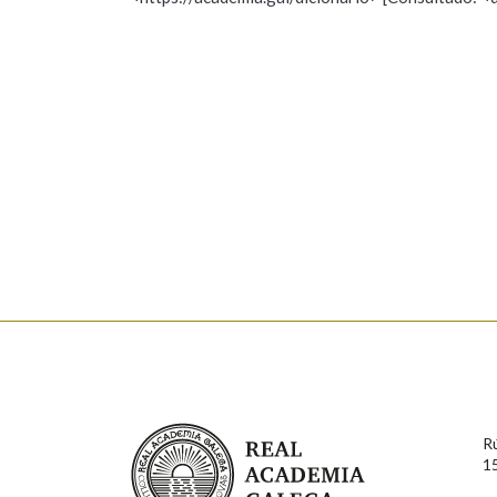
Nome
Apelido
Marcas gramaticais
Enderezo electrónico
Comentario
En cumprimento da normativa vixente en materia de P
aqueles usuarios que faciliten o seu correo electrónico
serán obxecto de tratamento automatizado de carácter 
Real Academia Galega
usuarios poderán exercer o seu dereito de acceso, rect
R
connosco.
1
Lin e acepto as condicións da política de 