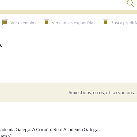
Ver exemplos
Ver marcas expandidas
Busca prediti
.
BUSCAR NO CONTIDO
Nas definicións
Nos exemplos
Suxestións, erros, observacións...
Na fraseoloxía
 Academia Galega. A Coruña: Real Academia Galega.
data>]