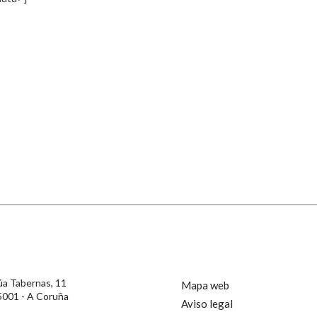
s
Pertence a
AXUDA NA BUSCA
LIMPAR
BUSCA
rotección de Datos de Carácter Persoal, a Real Academia Galega informa a
, así como calquera outra información de carácter persoal, que estes datos
confidencial e incorporados aos seus ficheiros informáticos. Así mesmo, os
ificación, oposición e cancelación dos seus datos poñéndose en contacto
úa Tabernas, 11
Mapa web
5001 - A Coruña
Aviso legal
privacidade