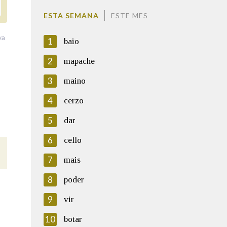
ESTA SEMANA
ESTE MES
va
1
baio
2
mapache
3
maino
4
cerzo
5
dar
6
cello
7
mais
8
poder
9
vir
10
botar