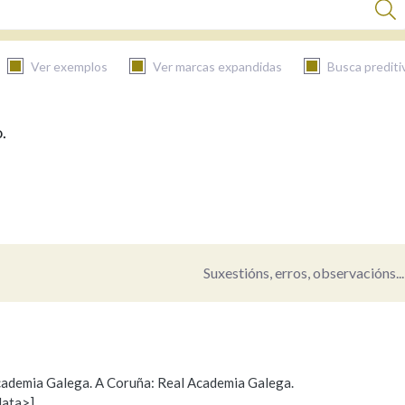
Ver exemplos
Ver marcas expandidas
Busca prediti
.
BUSCAR NO CONTIDO
Nas definicións
Nos exemplos
Suxestións, erros, observacións...
Na fraseoloxía
 Academia Galega. A Coruña: Real Academia Galega.
data>]