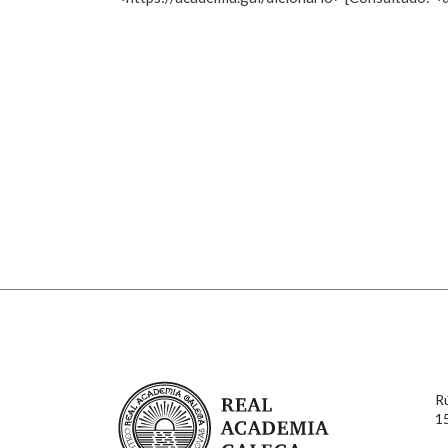
Nome
Apelido
Marcas gramaticais
Enderezo electrónico
Comentario
En cumprimento da normativa vixente en materia de P
aqueles usuarios que faciliten o seu correo electrónico
serán obxecto de tratamento automatizado de carácter 
Real Academia Galega
usuarios poderán exercer o seu dereito de acceso, rect
R
connosco.
1
Lin e acepto as condicións da política de 