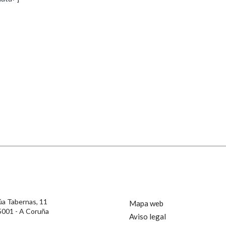
s
Pertence a
AXUDA NA BUSCA
LIMPAR
BUSCA
rotección de Datos de Carácter Persoal, a Real Academia Galega informa a
, así como calquera outra información de carácter persoal, que estes datos
confidencial e incorporados aos seus ficheiros informáticos. Así mesmo, os
ificación, oposición e cancelación dos seus datos poñéndose en contacto
úa Tabernas, 11
Mapa web
5001 - A Coruña
Aviso legal
privacidade