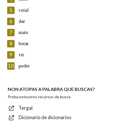
5
Lin e acepto as condicións da política de
coial
privacidade
6
dar
Introduce o código que aparece na imaxe:
7
mais
8
botar
9
vir
Texto de verificación
10
poder
NON ATOPAS A PALABRA QUE BUSCAS?
Enviar
Proba estoutros recursos de busca
Tergal
Dicionario de dicionarios