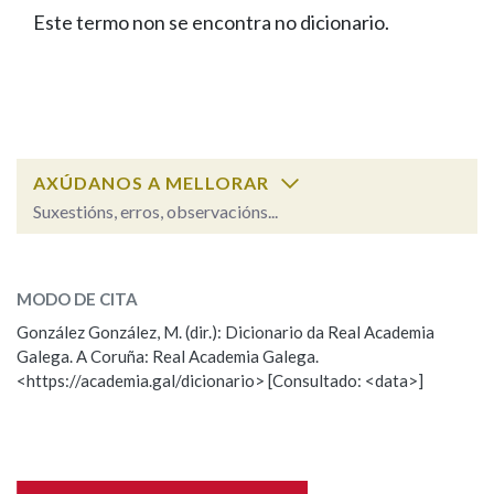
IDENTIDADE CORPORATIVA
Facebook
Twitter
Youtube
Instagram
Bluesky
Este termo non se encontra no dicionario.
BUSCAR NOS LEMAS
FIGURAS HOMENAXEADAS
MARCIAL DEL ADALID
HISTORIA
Comeza por
CASA-MUSEO EMILIA PARDO
BAZÁN
60 ANOS DLG
PRIMAVERA DAS LETRAS
Remata por
PORTAL DAS PALABRAS
AXÚDANOS A MELLORAR
Suxestións, erros, observacións...
Contén
ESCOLLE UNHA OPCIÓN:
MODO DE CITA
Observación
Falta unha voz
González González, M. (dir.): Dicionario da Real Academia
BUSCAR NO CONTIDO
Galega. A Coruña: Real Academia Galega.
Nome
<https://academia.gal/dicionario> [Consultado: <data>]
Nas definicións
Apelidos
Nos exemplos