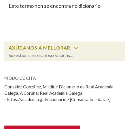
IDENTIDADE CORPORATIVA
Facebook
Twitter
Youtube
Instagram
Bluesky
Este termo non se encontra no dicionario.
BUSCAR NOS LEMAS
FIGURAS HOMENAXEADAS
MARCIAL DEL ADALID
HISTORIA
Comeza por
CASA-MUSEO EMILIA PARDO
BAZÁN
60 ANOS DLG
PRIMAVERA DAS LETRAS
Remata por
PORTAL DAS PALABRAS
AXÚDANOS A MELLORAR
Suxestións, erros, observacións...
Contén
ESCOLLE UNHA OPCIÓN:
MODO DE CITA
Observación
Falta unha voz
González González, M. (dir.): Dicionario da Real Academia
BUSCAR NO CONTIDO
Galega. A Coruña: Real Academia Galega.
Nome
<https://academia.gal/dicionario> [Consultado: <data>]
Nas definicións
Apelidos
Nos exemplos