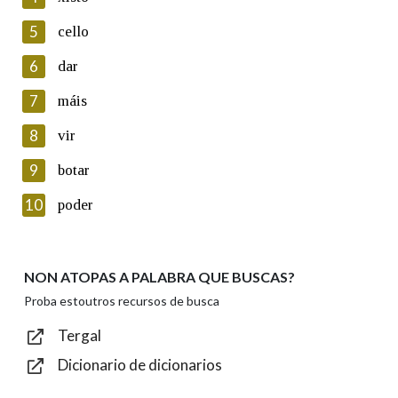
5
Lin e acepto as condicións da política de
cello
privacidade
6
dar
Introduce o código que aparece na imaxe:
7
máis
8
vir
9
botar
Texto de verificación
10
poder
NON ATOPAS A PALABRA QUE BUSCAS?
Enviar
Proba estoutros recursos de busca
Tergal
Dicionario de dicionarios