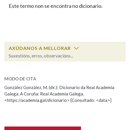
IDENTIDADE CORPORATIVA
Facebook
Twitter
Youtube
Instagram
Bluesky
Este termo non se encontra no dicionario.
BUSCAR NOS LEMAS
FIGURAS HOMENAXEADAS
MARCIAL DEL ADALID
HISTORIA
Comeza por
CASA-MUSEO EMILIA PARDO
BAZÁN
60 ANOS DLG
PRIMAVERA DAS LETRAS
Remata por
PORTAL DAS PALABRAS
AXÚDANOS A MELLORAR
Suxestións, erros, observacións...
Contén
ESCOLLE UNHA OPCIÓN:
MODO DE CITA
Observación
Falta unha voz
González González, M. (dir.): Dicionario da Real Academia
BUSCAR NO CONTIDO
Galega. A Coruña: Real Academia Galega.
Nome
<https://academia.gal/dicionario> [Consultado: <data>]
Nas definicións
Apelidos
Nos exemplos